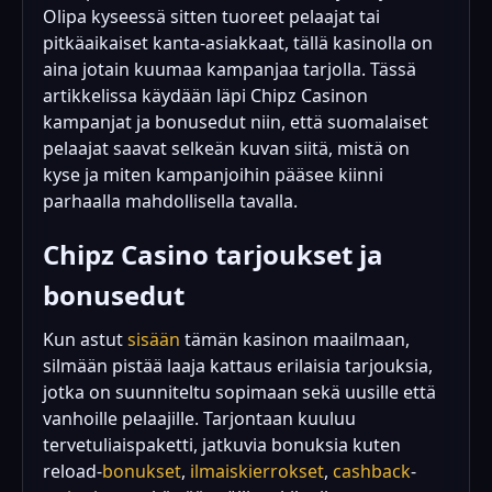
Olipa kyseessä sitten tuoreet pelaajat tai
pitkäaikaiset kanta-asiakkaat, tällä kasinolla on
aina jotain kuumaa kampanjaa tarjolla. Tässä
artikkelissa käydään läpi Chipz Casinon
kampanjat ja bonusedut niin, että suomalaiset
pelaajat saavat selkeän kuvan siitä, mistä on
kyse ja miten kampanjoihin pääsee kiinni
parhaalla mahdollisella tavalla.
Chipz Casino tarjoukset ja
bonusedut
Kun astut
sisään
tämän kasinon maailmaan,
silmään pistää laaja kattaus erilaisia tarjouksia,
jotka on suunniteltu sopimaan sekä uusille että
vanhoille pelaajille. Tarjontaan kuuluu
tervetuliaispaketti, jatkuvia bonuksia kuten
reload-
bonukset
,
ilmaiskierrokset
,
cashback
-