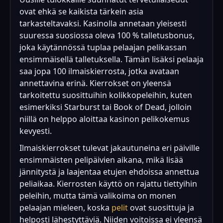
ovat ehkä se kaikista tärkein asia
tarkasteltavaksi. Kasinolla annetaan yleisesti
suuressa suosiossa oleva 100 % talletusbonus,
joka käytännössä tuplaa pelaajan pelikassan
ensimmäisellä talletuksella. Tämän lisäksi pelaaja
saa jopa 100 ilmaiskierrosta, jotka avataan
annettavina erinä. Kierrokset on yleensä
tarkoitettu suosittuihin kolikkopeleihin, kuten
esimerkiksi Starburst tai Book of Dead, jolloin
niillä on helppo aloittaa kasinon pelikokemus
kevyesti.
Ilmaiskierrokset tulevat jakautuneina eri päiville
ensimmäisten pelipäivien aikana, mikä lisää
jännitystä ja laajentaa etujen ehdoissa annettua
peliaikaa. Kierrosten käyttö on rajattu tiettyihin
peleihin, mutta tämä valikoima on monen
pelaajan mieleen, koska
pelit
ovat suosittuja ja
helposti lähestyttäviä. Niiden voitoissa ei yleensä