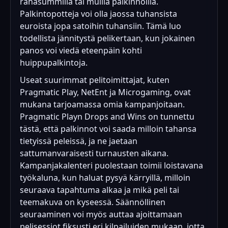
rahasummilla tai muilla palkinnoilla.
Palkintopotteja voi olla jaossa tuhansista
euroista jopa satoihin tuhansiin. Tämä luo
todellista jännitystä pelikertaan, kun jokainen
panos voi viedä eteenpäin kohti
huippupalkintoja.
Useat suurimmat pelitoimittajat, kuten
Pragmatic Play, NetEnt ja Microgaming, ovat
mukana tarjoamassa omia kampanjoitaan.
Pragmatic Playn Drops and Wins on tunnettu
tästä, että palkinnot voi saada milloin tahansa
tietyissä peleissä, ja ne jaetaan
sattumanvaraisesti turnausten aikana.
Kampanjakalenteri puolestaan toimii loistavana
työkaluna, kun haluat pysyä kärryillä, milloin
seuraava tapahtuma alkaa ja mikä peli tai
teemakuva on kyseessä. Säännöllinen
seuraaminen voi myös auttaa ajoittamaan
pelisessiot fiksusti eri kilpailuiden mukaan, jotta