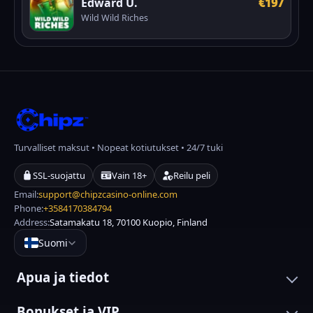
Edward U.
€197
Wild Wild Riches
Turvalliset maksut • Nopeat kotiutukset • 24/7 tuki
Suomi
SSL-suojattu
Vain 18+
Reilu peli
Svenska
Email:
support@chipzcasino-online.com
Phone:
+3584170384794
English
Address:
Satamakatu 18, 70100 Kuopio, Finland
Suomi
Apua ja tiedot
Tietoa meistä
Bonukset ja VIP