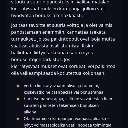
sitoutua suuriin panostuksiin, valitse matalan
kierrätysvaatimuksen kampanja, jolloin voit
hyödyntää bonuksia tehokkaasti.
Jos taas tavoittelet suuria voittoja ja olet valmis
panostamaan enemmän, kannattaa tsekata
turnaukset, joissa palkintopotit ovat isoja mutta
vaativat aktiivista osallistumista. Riskin
hallintaan liittyy tärkeänä osana myös
bonusehtojen tarkistus. Jos
kierrätysvaatimukset ovat korkeat, voi palkintoa
olla vaikeampi saada kotiutettua kokonaan.
Vertaa kierrätysvaatimuksia ja huomioi,
koskevatko ne cashbackia vai bonusrahaa.
Harkitse panosrajoja, sillä ne voivat estää liian
suurten panosten tekemisen bonuksen
aikana.
Ota huomioon kampanjan voimassaoloaika –
lyhyt voimassaoloaika vaatii nopeaa toimintaa.