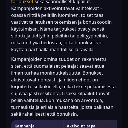
tarjoukset
sekä säännölliset kilpailut.
Kampanjoiden aktivointitavat vaihtelevat –
osassa riittää pelitilin luominen, toiset taas
vaativat talletuksen tekemisen ja bonuskoodin
käyttämisen. Nämä tarjoukset ovat yleensä
sidottuja tiettyihin peleihin tai pelityyppeihin,
mikä on hyvä tiedostaa, jotta bonukset voi
käyttää parhaalla mahdollisella tavalla.
Kampanjoiden ominaisuudet on rakennettu
siten, että suomalaiset pelaajat saavat etua
ilman turhaa monimutkaisuutta. Bonukset
aktivoituvat nopeasti, ja niiden ehdot on
kirjoitettu selkokielellä, mikä tekee pelaamisesta
sujuvaa ja stressitöntä. Lisäksi kilpailut tuovat
peliin vaihtelua, kun mukana on arvontoja,
turnauksia ja erilaisia haasteita, joista palkitaan
sekä rahallisesti että bonuksin.
Kampanja
Aktivointitapa