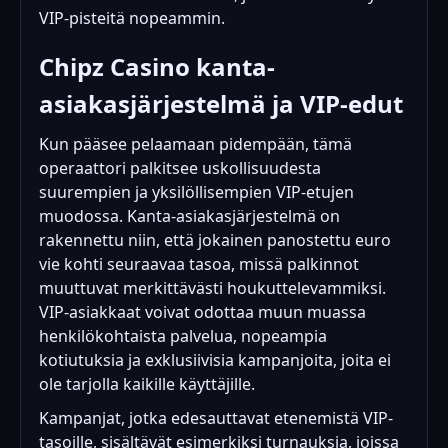
VIP-pisteitä nopeammin.
Chipz Casino kanta-
asiakasjärjestelmä ja VIP-edut
Kun pääsee pelaamaan pidempään, tämä
operaattori palkitsee uskollisuudesta
suurempien ja yksilöllisempien VIP-etujen
muodossa. Kanta-asiakasjärjestelmä on
rakennettu niin, että jokainen panostettu euro
vie kohti seuraavaa tasoa, missä palkinnot
muuttuvat merkittävästi houkuttelevammiksi.
VIP-asiakkaat voivat odottaa muun muassa
henkilökohtaista palvelua, nopeampia
kotiutuksia ja exklusiivisia kampanjoita, joita ei
ole tarjolla kaikille käyttäjille.
Kampanjat, jotka edesauttavat etenemistä VIP-
tasoille, sisältävät esimerkiksi turnauksia, joissa