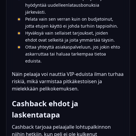
hyödyntää uudelleenlatausbonuksia
järkevästi.
Pelata vain sen verran kuin on budjetoinut,
jotta etujen käyttö ei johda turhiin tappioihin.
Hyväksyä vain sellaiset tarjoukset, joiden
ehdot ovat selkeitä ja joita ymmärtää täysin.
Ottaa yhteyttä asiakaspalveluun, jos jokin ehto
askarruttaa tai haluaa tarkempaa tietoa
eduista.
Näin pelaaja voi nauttia VIP-eduista ilman turhaa
riskiä, mikä varmistaa pitkäkestoisen ja
mielekkään pelikokemuksen.
Cashback ehdot ja
laskentatapa
Cashback tarjoaa pelaajalle lohtupalkinnon
niihin hetkiin, kun peli ei ole kulkenut