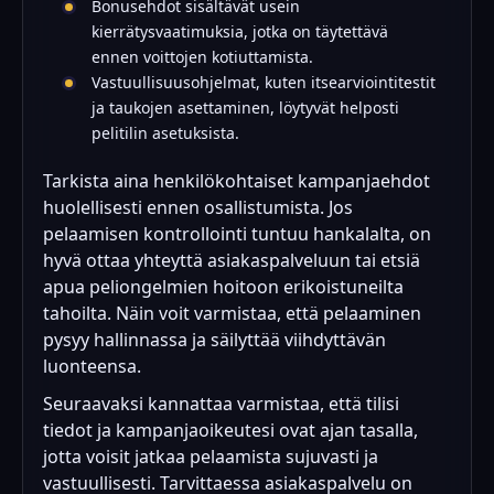
Bonusehdot sisältävät usein
kierrätysvaatimuksia, jotka on täytettävä
ennen voittojen kotiuttamista.
Vastuullisuusohjelmat, kuten itsearviointitestit
ja taukojen asettaminen, löytyvät helposti
pelitilin asetuksista.
Tarkista aina henkilökohtaiset kampanjaehdot
huolellisesti ennen osallistumista. Jos
pelaamisen kontrollointi tuntuu hankalalta, on
hyvä ottaa yhteyttä asiakaspalveluun tai etsiä
apua peliongelmien hoitoon erikoistuneilta
tahoilta. Näin voit varmistaa, että pelaaminen
pysyy hallinnassa ja säilyttää viihdyttävän
luonteensa.
Seuraavaksi kannattaa varmistaa, että tilisi
tiedot ja kampanjaoikeutesi ovat ajan tasalla,
jotta voisit jatkaa pelaamista sujuvasti ja
vastuullisesti. Tarvittaessa asiakaspalvelu on