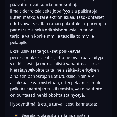
päävoitot ovat suuria bonusrahoja,
ilmaiskierroksia sekä jopa fyysisiä palkintoja
kuten matkoja tai elektroniikkaa. Tasokohtaiset
edut voivat sisältää rahan palautuksia, parempia
panosrajoja sekä erikoisbonuksia, joita on
tarjolla vain korkeimmilla tasoilla toimiville
pelaajille.
Eksklusiiviset tarjoukset poikkeavat
perusbonuksista siten, että ne ovat räätälöityjä
yksilöllisesti, ja monet niistä vapautuvat ilman
kierrätysvelvoitteita tai ne sisältävät erityisen
alhaisen panosrajan kotiutuksille. Näin VIP-
asiakkaalle varmistetaan, ettei pelaaminen ole
pelkkää sääntöjen tulkitsemista, vaan nautinto
on puhtaasti henkilökohtaista hyötyä.
Hyödyntämällä etuja turvallisesti kannattaa:
Seurata kuukausittaisia kampanjoita ja