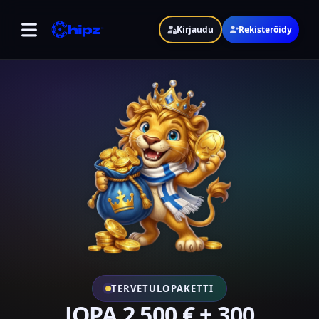
Kirjaudu
Rekisteröidy
Valikko
Pelit
Kirjaudu
Rekisteröinti
Sovellus
Kotiutus
Bonukset
TERVETULOPAKETTI
JOPA 2 500 € + 300