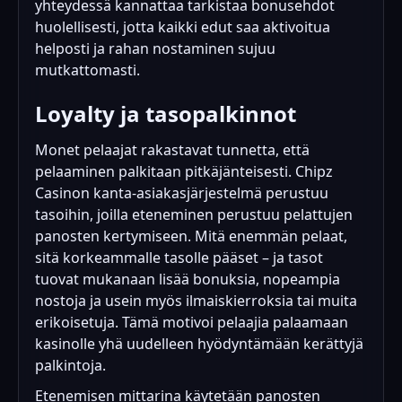
yhteydessä kannattaa tarkistaa bonusehdot
huolellisesti, jotta kaikki edut saa aktivoitua
helposti ja rahan nostaminen sujuu
mutkattomasti.
Loyalty ja tasopalkinnot
Monet pelaajat rakastavat tunnetta, että
pelaaminen palkitaan pitkäjänteisesti. Chipz
Casinon kanta-asiakasjärjestelmä perustuu
tasoihin, joilla eteneminen perustuu pelattujen
panosten kertymiseen. Mitä enemmän pelaat,
sitä korkeammalle tasolle pääset – ja tasot
tuovat mukanaan lisää bonuksia, nopeampia
nostoja ja usein myös ilmaiskierroksia tai muita
erikoisetuja. Tämä motivoi pelaajia palaamaan
kasinolle yhä uudelleen hyödyntämään kerättyjä
palkintoja.
Etenemisen mittarina käytetään panosten