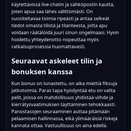
käytettävissä live-chatin ja sähköpostin kautta,
joten apua saa lähes välittömästi. On
suositeltavaa toimia ripeästi ja antaa selkeät
tiedot omasta tilistä ja tilanteesta, jotta apu
voidaan räätälöidä juuri sinun ongelmaasi. Hyvin
hoidettu yhteydenotto nopeuttaa myös
ratkaisuprosessia huomattavasti.
Seuraavat askeleet tilin ja
bonuksen kanssa
Kun bonus on lunastettu, on aika miettiä fiksuja
jatkotoimia. Paras tapa hyödyntää etu on valita
pelit, joissa on mahdollisuus yhdistää viihde ja
kierrätysvaatimuksen täyttäminen tehokkaasti.
Panostasojen seuraaminen auttaa pitämään
pelaamisen hallinnassa, eikä ylimääräisiä riskejä
kannata ottaa. Vastuullisuus on aina edellä.