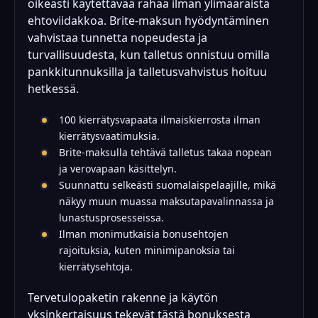
oikeasti käytettävää rahaa ilman ylimääräistä
ehtoviidakkoa. Brite-maksun hyödyntäminen
vahvistaa tunnetta nopeudesta ja
turvallisuudesta, kun talletus onnistuu omilla
pankkitunnuksilla ja talletusvahvistus hoituu
hetkessä.
100 kierrätysvapaata ilmaiskierrosta ilman
kierrätysvaatimuksia.
Brite-maksulla tehtävä talletus takaa nopean
ja verovapaan käsittelyn.
Suunnattu selkeästi suomalaispelaajille, mikä
näkyy muun muassa maksutapavalinnassa ja
lunastusprosesseissa.
Ilman monimutkaisia bonusehtojen
rajoituksia, kuten minimipanoksia tai
kierrätysehtoja.
Tervetulopaketin rakenne ja käytön
yksinkertaisuus tekevät tästä bonuksesta