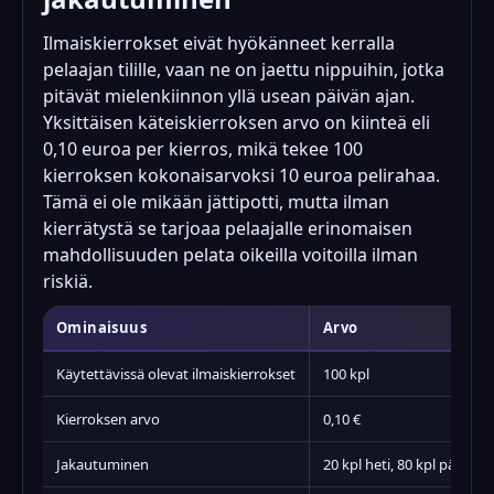
Ilmaiskierrokset eivät hyökänneet kerralla
pelaajan tilille, vaan ne on jaettu nippuihin, jotka
pitävät mielenkiinnon yllä usean päivän ajan.
Yksittäisen käteiskierroksen arvo on kiinteä eli
0,10 euroa per kierros, mikä tekee 100
kierroksen kokonaisarvoksi 10 euroa pelirahaa.
Tämä ei ole mikään jättipotti, mutta ilman
kierrätystä se tarjoaa pelaajalle erinomaisen
mahdollisuuden pelata oikeilla voitoilla ilman
riskiä.
Ominaisuus
Arvo
Käytettävissä olevat ilmaiskierrokset
100 kpl
Kierroksen arvo
0,10 €
Jakautuminen
20 kpl heti, 80 kpl päivän 