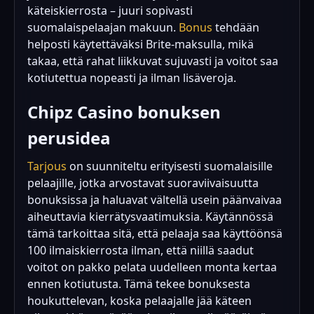
käteiskierrosta – juuri sopivasti
suomalaispelaajan makuun.
Bonus
tehdään
helposti käytettäväksi Brite-maksulla, mikä
takaa, että rahat liikkuvat sujuvasti ja voitot saa
kotiutettua nopeasti ja ilman lisäveroja.
Chipz Casino bonuksen
perusidea
Tarjous
on suunniteltu erityisesti suomalaisille
pelaajille, jotka arvostavat suoraviivaisuutta
bonuksissa ja haluavat vältellä usein päänvaivaa
aiheuttavia kierrätysvaatimuksia. Käytännössä
tämä tarkoittaa sitä, että pelaaja saa käyttöönsä
100 ilmaiskierrosta ilman, että niillä saadut
voitot on pakko pelata uudelleen monta kertaa
ennen kotiutusta. Tämä tekee bonuksesta
houkuttelevan, koska pelaajalle jää käteen