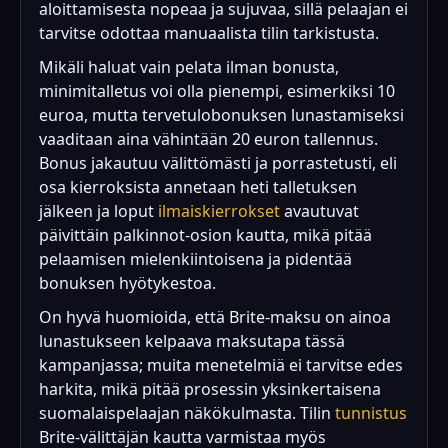
aloittamisesta nopeaa ja sujuvaa, sillä pelaajan ei
tarvitse odottaa manuaalista tilin tarkistusta.
Mikäli haluat vain pelata ilman bonusta,
minimitalletus voi olla pienempi, esimerkiksi 10
euroa, mutta tervetulobonuksen lunastamiseksi
vaaditaan aina vähintään 20 euron tallennus.
Bonus jakautuu välittömästi ja porrastetusti, eli
osa kierroksista annetaan heti talletuksen
jälkeen ja loput
ilmaiskierrokset
avautuvat
päivittäin palkinnot-osion kautta, mikä pitää
pelaamisen mielenkiintoisena ja pidentää
bonuksen hyötykestoa.
On hyvä huomioida, että Brite-maksu on ainoa
lunastukseen kelpaava maksutapa tässä
kampanjassa; muita menetelmiä ei tarvitse edes
harkita, mikä pitää prosessin yksinkertaisena
suomalaispelaajan näkökulmasta. Tilin
tunnistus
Brite-välittäjän kautta varmistaa myös