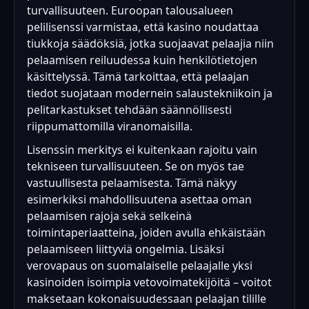
turvallisuuteen. Euroopan talousalueen
pelilisenssi varmistaa, että kasino noudattaa
tiukkoja säädöksiä, jotka suojaavat pelaajia niin
pelaamisen reiluudessa kuin henkilötietojen
käsittelyssä. Tämä tarkoittaa, että pelaajan
tiedot suojataan modernein salaustekniikoin ja
pelitarkastukset tehdään säännöllisesti
riippumattomilla viranomaisilla.
Lisenssin merkitys ei kuitenkaan rajoitu vain
tekniseen turvallisuuteen. Se on myös tae
vastuullisesta pelaamisesta. Tämä näkyy
esimerkiksi mahdollisuutena asettaa oman
pelaamisen rajoja sekä selkeinä
toimintaperiaatteina, joiden avulla ehkäistään
pelaamiseen liittyviä ongelmia. Lisäksi
verovapaus on suomalaiselle pelaajalle yksi
kasinoiden isoimpia vetovoimatekijöitä – voitot
maksetaan kokonaisuudessaan pelaajan tilille