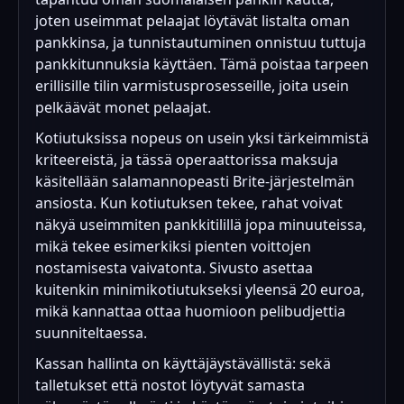
joten useimmat pelaajat löytävät listalta oman
pankkinsa, ja tunnistautuminen onnistuu tuttuja
pankkitunnuksia käyttäen. Tämä poistaa tarpeen
erillisille tilin varmistusprosesseille, joita usein
pelkäävät monet pelaajat.
Kotiutuksissa nopeus on usein yksi tärkeimmistä
kriteereistä, ja tässä operaattorissa maksuja
käsitellään salamannopeasti Brite-järjestelmän
ansiosta. Kun kotiutuksen tekee, rahat voivat
näkyä useimmiten pankkitilillä jopa minuuteissa,
mikä tekee esimerkiksi pienten voittojen
nostamisesta vaivatonta. Sivusto asettaa
kuitenkin minimikotiutukseksi yleensä 20 euroa,
mikä kannattaa ottaa huomioon pelibudjettia
suunniteltaessa.
Kassan hallinta on käyttäjäystävällistä: sekä
talletukset että nostot löytyvät samasta