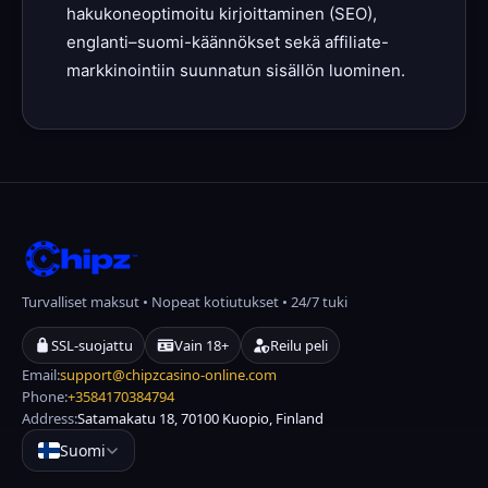
hakukoneoptimoitu kirjoittaminen (SEO),
englanti–suomi-käännökset sekä affiliate-
markkinointiin suunnatun sisällön luominen.
Turvalliset maksut • Nopeat kotiutukset • 24/7 tuki
Suomi
SSL-suojattu
Vain 18+
Reilu peli
Svenska
Email:
support@chipzcasino-online.com
Phone:
+3584170384794
English
Address:
Satamakatu 18, 70100 Kuopio, Finland
Suomi