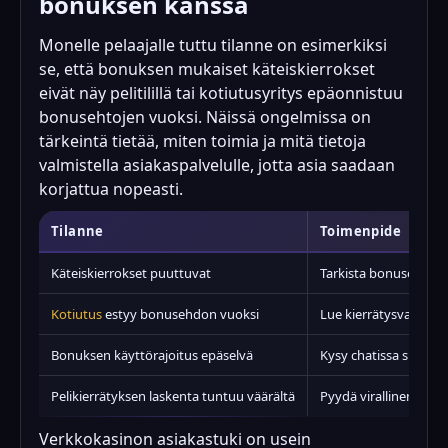
bonuksen kanssa
Monelle pelaajalle tuttu tilanne on esimerkiksi
se, että bonuksen mukaiset käteiskierrokset
eivät näy pelitilillä tai kotiutusyritys epäonnistuu
bonusehtojen vuoksi. Näissä ongelmissa on
tärkeintä tietää, miten toimia ja mitä tietoja
valmistella asiakaspalvelulle, jotta asia saadaan
korjattua nopeasti.
Tilanne
Toimenpide
Käteiskierrokset puuttuvat
Tarkista bonusehdot j
Kotiutus
estyy bonusehdon vuoksi
Lue kierrätysvaatimus
Bonuksen käyttörajoitus epäselvä
Kysy chatissa suoraan
Pelikierrätyksen laskenta tuntuu väärältä
Pyydä virallinen selv
Verkkokasinon asiakastuki on usein