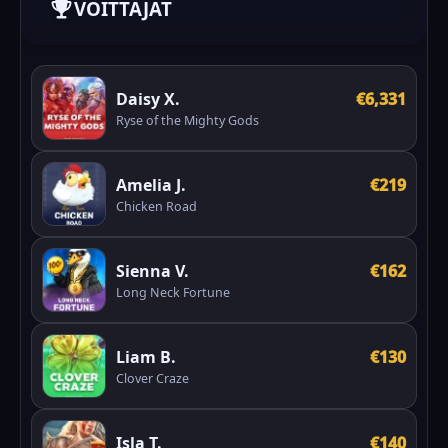
VOITTAJAT
Daisy X.
€6,331
Ryse of the Mighty Gods
Amelia J.
€219
Chicken Road
Sienna V.
€162
Long Neck Fortune
Liam B.
€130
Clover Craze
Isla T.
€140