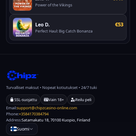
Power of the Vikings
Leo D.
€53
Perfect Haul: Big Catch Bonanza
Turvalliset maksut • Nopeat kotiutukset • 24/7 tuki
Suomi
SSL-suojattu
Vain 18+
Reilu peli
Svenska
Email:
support@chipzcasino-online.com
Phone:
+3584170384794
English
Address:
Satamakatu 18, 70100 Kuopio, Finland
Suomi