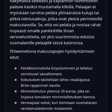
näkymästä selkeästi ja käytännön toimintoihin
pääsee käsiksi muutamalla klikillä. Pelaajan ei
myöskään tarvitse pelätä ylimääräisiä kuluja tai
pitkiä odotusaikoja, jotka ovat yleisiä perinteisillä
maksutavoilla. Se, että voi pelata ja nostaa rahat
nopeasti omalle pankkitilille ilman
verovelvoitteita, on yksi suurimmista eduista
suomalaisille pelaajille tässä kasinossa.
Yhteenvetona maksutapojen hyödyntämisen
edut:
Pankkitunnuksilla kirjautuminen ja talletus
onnistuvat vaivattomasti.
Kotiutukset käsitellään lähes reaaliajassa
Brite-rajapinnan kautta.
Minimikotiutus yleensä 20 euroa, joka on
linjassa bonuksen minimitalletuksen kanssa.
Verovapaat voitot, kun toimitaan suomalaisen
verolainsäädännön mukaisesti.