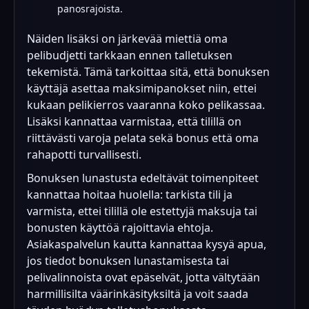
panosrajoista.
Näiden lisäksi on järkevää miettiä oma
pelibudjetti tarkkaan ennen talletuksen
tekemistä. Tämä tarkoittaa sitä, että bonuksen
käyttäjä asettaa maksimipanokset niin, ettei
kukaan pelikierros vaaranna koko pelikassaa.
Lisäksi kannattaa varmistaa, että tilillä on
riittävästi varoja pelata sekä bonus että oma
rahapotti turvallisesti.
Bonuksen lunastusta edeltävät toimenpiteet
kannattaa hoitaa huolella: tarkista tili ja
varmista, ettei tilillä ole estettyjä maksuja tai
bonusten käyttöä rajoittavia ehtoja.
Asiakaspalvelun kautta kannattaa kysyä apua,
jos tiedot bonuksen lunastamisesta tai
pelivalinnoista ovat epäselvät, jotta vältytään
harmillisilta väärinkäsityksiltä ja voit saada