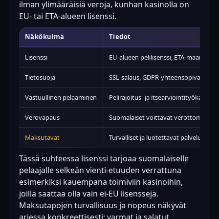
ilman ylimääräisiä veroja, kunhan kasinolla on
EU- tai ETA-alueen lisenssi.
Näkökulma
Tiedot
Lisenssi
EU-alueen pelilisenssi, ETA-maan vir
Tietosuoja
SSL-salaus, GDPR-yhteensopiva
Vastuullinen pelaaminen
Pelirajoitus- ja itsearviointityökalut
Verovapaus
Suomalaiset voittavat verottomasti EU-
Maksutavat
Turvalliset ja luotettavat palveluntarjo
Tässä suhteessa lisenssi tarjoaa suomalaiselle
pelaajalle selkeän vienti-etuuden verrattuna
esimerkiksi kauempana toimiviin kasinoihin,
joilla saattaa olla vain ei-EU lisenssejä.
Maksutapojen turvallisuus ja nopeus näkyvät
arjessa konkreettisesti: varmat ja salatut