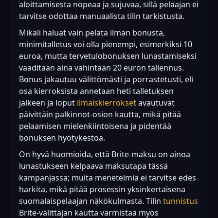
aloittamisesta nopeaa ja sujuvaa, sillä pelaajan ei
tarvitse odottaa manuaalista tilin tarkistusta.
Mikäli haluat vain pelata ilman bonusta,
minimitalletus voi olla pienempi, esimerkiksi 10
euroa, mutta tervetulobonuksen lunastamiseksi
vaaditaan aina vähintään 20 euron tallennus.
Bonus jakautuu välittömästi ja porrastetusti, eli
osa kierroksista annetaan heti talletuksen
jälkeen ja loput
ilmaiskierrokset
avautuvat
päivittäin palkinnot-osion kautta, mikä pitää
pelaamisen mielenkiintoisena ja pidentää
bonuksen hyötykestoa.
On hyvä huomioida, että Brite-maksu on ainoa
lunastukseen kelpaava maksutapa tässä
kampanjassa; muita menetelmiä ei tarvitse edes
harkita, mikä pitää prosessin yksinkertaisena
suomalaispelaajan näkökulmasta. Tilin
tunnistus
Brite-välittäjän kautta varmistaa myös