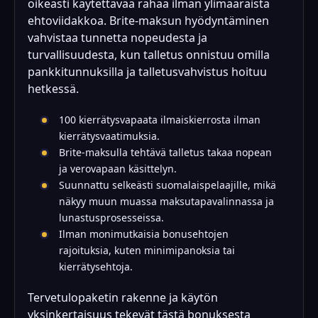
oikeasti käytettävää rahaa ilman ylimääräistä
ehtoviidakkoa. Brite-maksun hyödyntäminen
vahvistaa tunnetta nopeudesta ja
turvallisuudesta, kun talletus onnistuu omilla
pankkitunnuksilla ja talletusvahvistus hoituu
hetkessä.
100 kierrätysvapaata ilmaiskierrosta ilman
kierrätysvaatimuksia.
Brite-maksulla tehtävä talletus takaa nopean
ja verovapaan käsittelyn.
Suunnattu selkeästi suomalaispelaajille, mikä
näkyy muun muassa maksutapavalinnassa ja
lunastusprosesseissa.
Ilman monimutkaisia bonusehtojen
rajoituksia, kuten minimipanoksia tai
kierrätysehtoja.
Tervetulopaketin rakenne ja käytön
yksinkertaisuus tekevät tästä bonuksesta