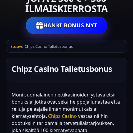
ILMAISKIERROSTA
HANKI BONUS NYT
Etusivu
›
Chipz Casino Talletusbonus
Chipz Casino Talletusbonus
Moni suomalainen nettikasinoiden ystävä etsii
bonuksia, jotka ovat sekä helppoja lunastaa että
reiluja pelaajalle ilman monimutkaisia
kierrätysehtoja.
Chipz Casino
vastaa näihin
odotuksiin tarjoamalla tervetuliaistarjouksen,
joka sisältää 100 kierrätysvapaata