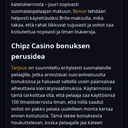
käteiskierrosta – juuri sopivasti
suomalaispelaajan makuun.
Bonus
tehdään
helposti käytettäväksi Brite-maksulla, mikä
takaa, että rahat liikkuvat sujuvasti ja voitot saa
kotiutettua nopeasti ja ilman lisäveroja.
Chipz Casino bonuksen
perusidea
Tarjous
on suunniteltu erityisesti suomalaisille
pelaajille, jotka arvostavat suoraviivaisuutta
bonuksissa ja haluavat vältellä usein päänvaivaa
aiheuttavia kierrätysvaatimuksia. Käytännössä
tämä tarkoittaa sitä, että pelaaja saa käyttöönsä
100 ilmaiskierrosta ilman, että niillä saadut
voitot on pakko pelata uudelleen monta kertaa
ennen kotiutusta. Tämä tekee bonuksesta
houkuttelevan, koska pelaajalle jää käteen