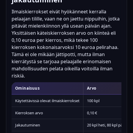
Ilmaiskierrokset eivät hyökänneet kerralla
pelaajan tilille, vaan ne on jaettu nippuihin, jotka
pitävät mielenkiinnon yllä usean päivän ajan.
Yksittäisen käteiskierroksen arvo on kiinteä eli
0,10 euroa per kierros, mikä tekee 100
kierroksen kokonaisarvoksi 10 euroa pelirahaa.
Tämä ei ole mikään jättipotti, mutta ilman
kierrätystä se tarjoaa pelaajalle erinomaisen
mahdollisuuden pelata oikeilla voitoilla ilman
riskiä.
Ominaisuus
Arvo
Käytettävissä olevat ilmaiskierrokset
100 kpl
Kierroksen arvo
0,10 €
Jakautuminen
20 kpl heti, 80 kpl päivän 