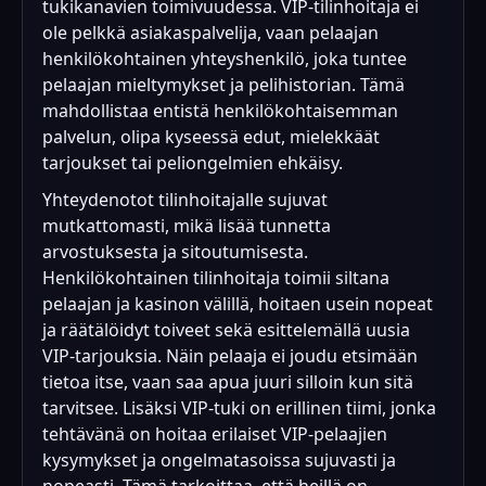
tukikanavien toimivuudessa. VIP-tilinhoitaja ei
ole pelkkä asiakaspalvelija, vaan pelaajan
henkilökohtainen yhteyshenkilö, joka tuntee
pelaajan mieltymykset ja pelihistorian. Tämä
mahdollistaa entistä henkilökohtaisemman
palvelun, olipa kyseessä edut, mielekkäät
tarjoukset tai peliongelmien ehkäisy.
Yhteydenotot tilinhoitajalle sujuvat
mutkattomasti, mikä lisää tunnetta
arvostuksesta ja sitoutumisesta.
Henkilökohtainen tilinhoitaja toimii siltana
pelaajan ja kasinon välillä, hoitaen usein nopeat
ja räätälöidyt toiveet sekä esittelemällä uusia
VIP-tarjouksia. Näin pelaaja ei joudu etsimään
tietoa itse, vaan saa apua juuri silloin kun sitä
tarvitsee. Lisäksi VIP-tuki on erillinen tiimi, jonka
tehtävänä on hoitaa erilaiset VIP-pelaajien
kysymykset ja ongelmatasoissa sujuvasti ja