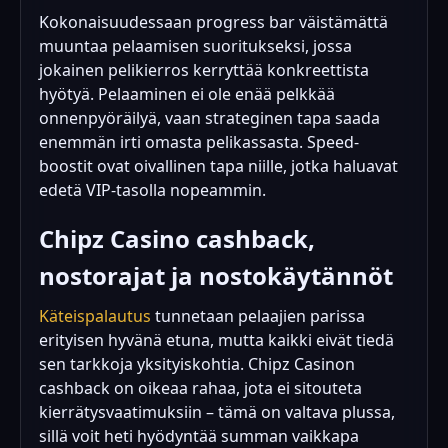
Kokonaisuudessaan progress bar väistämättä
muuntaa pelaamisen suoritukseksi, jossa
jokainen pelikierros kerryttää konkreettista
hyötyä. Pelaaminen ei ole enää pelkkää
onnenpyöräilyä, vaan strateginen tapa saada
enemmän irti omasta pelikassasta. Speed-
boostit ovat oivallinen tapa niille, jotka haluavat
edetä VIP-tasolla nopeammin.
Chipz Casino cashback,
nostorajat ja nostokäytännöt
Käteispalautus
tunnetaan pelaajien parissa
erityisen hyvänä etuna, mutta kaikki eivät tiedä
sen tarkkoja yksityiskohtia. Chipz Casinon
cashback on oikeaa rahaa, jota ei sitouteta
kierrätysvaatimuksiin – tämä on valtava plussa,
sillä voit heti hyödyntää summan vaikkapa