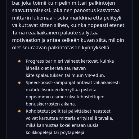
bar, joka toimii kuin pelin mittari palkintojen
saavuttamiseksi. Jokainen panostus kasvattaa
mittarin lukemaa – sekä markkina että pelityyli
vaikuttavat sitten siihen, kuinka nopeasti etenet.
Tämä reaaliaikainen palaute säilyttää
motivaation ja antaa selkeän kuvan siitä, milloin
olet seuraavan palkintotason kynnyksellä.
Progress barin eri vaiheet kertovat, kuinka
lähellä olet kerätä seuraavan
käteispalautuksen tai muun VIP-edun.
Speed-boost-kampanjat antavat väliaikaisesti
mahdollisuuden kerryttää pisteitä
nopeammin esimerkiksi tehostettujen
bonuskierrosten aikana.
Kohdistetut pelit tai päivittäiset haasteet
voivat kartuttaa mittaria erityisellä tavalla,
mikä kannustaa kokeilemaan uusia
kolikkopelejä tai pöytäpelejä.