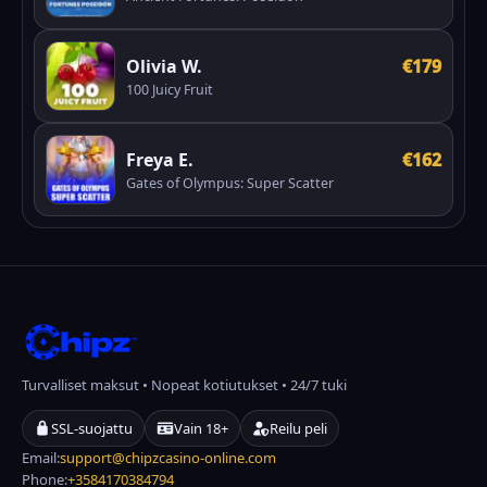
Olivia W.
€179
100 Juicy Fruit
Freya E.
€162
Gates of Olympus: Super Scatter
Turvalliset maksut • Nopeat kotiutukset • 24/7 tuki
Suomi
SSL-suojattu
Vain 18+
Reilu peli
Svenska
Email:
support@chipzcasino-online.com
Phone:
+3584170384794
English