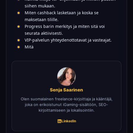
siihen mukaan.
Miten cashback lasketaan ja koska se
maksetaan tilille.
Progress barin merkitys ja miten sitä voi
seurata aktiivisesti.
VIP-palvelun yhteydenottotavat ja vasteajat.
Mitä
Senja Saarinen
Olen suomalainen freelance-kirjoittaja ja kääntäjä,
joka on erikoistunut iGaming-sisältöön, SEO-
kirjoittamiseen ja lokalisointiin.
LinkedIn