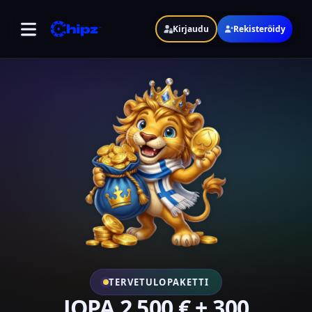
Kirjaudu
Rekisteröidy
Valikko
Pelit
Kirjaudu
Rekisteröinti
Sovellus
Kotiutus
Bonukset
TERVETULOPAKETTI
JOPA 2 500 € + 300