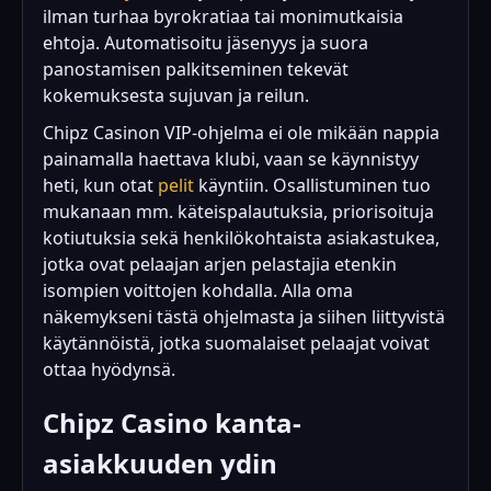
ilman turhaa byrokratiaa tai monimutkaisia
ehtoja. Automatisoitu jäsenyys ja suora
panostamisen palkitseminen tekevät
kokemuksesta sujuvan ja reilun.
Chipz Casinon VIP-ohjelma ei ole mikään nappia
painamalla haettava klubi, vaan se käynnistyy
heti, kun otat
pelit
käyntiin. Osallistuminen tuo
mukanaan mm. käteispalautuksia, priorisoituja
kotiutuksia sekä henkilökohtaista asiakastukea,
jotka ovat pelaajan arjen pelastajia etenkin
isompien voittojen kohdalla. Alla oma
näkemykseni tästä ohjelmasta ja siihen liittyvistä
käytännöistä, jotka suomalaiset pelaajat voivat
ottaa hyödynsä.
Chipz Casino kanta-
asiakkuuden ydin