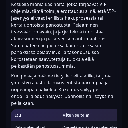
Keskellä monia kasinoita, jotka tarjoavat VIP-
ohjelmia, tämä toimija erottautuu siinä, että VIP-
jäsenyys ei vaadi erillistä hakuprosessia tai
kertaluontoista panostusta. Pelaaminen
itsessään on avain, ja järjestelmä tunnistaa
aktiivisuuden ja palkitsee sen automaattisesti.
Sama pätee niin pienissä kuin suurissakin
panoksissa pelaaviin, sillä tasonousuissa
korostetaan saavutettuja tuloksia eikä
pelkästään panostussummia.
Kun pelaaja pääsee tietyille pelitasoille, tarjoaa
yhteistyö alustoilla myös entistä parempaa ja
nopeampaa palvelua. Kokemus säilyy pelin
ehdoilla ja edut näkyvät luonnollisina lisäyksinä
peliaikaan.
Etu
Miten se toimii
Käteispalautukset
Osa pelikierroksistasi palautetaan taka