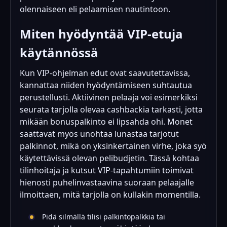
olennaiseen eli pelaamisen nautintoon.
Miten hyödyntää VIP-etuja
käytännössä
Kun VIP-ohjelman edut ovat saavutettavissa,
kannattaa niiden hyödyntämiseen suhtautua
perustellusti. Aktiivinen pelaaja voi esimerkiksi
seurata tarjolla olevaa cashbackia tarkasti, jotta
mikään bonuspalkinto ei lipsahda ohi. Monet
saattavat myös unohtaa lunastaa tarjotut
palkinnot, mikä on yksinkertainen virhe, joka syö
käytettävissä olevan pelibudjetin. Tässä kohtaa
tilinhoitaja ja kutsut VIP-tapahtumiin toimivat
hienosti puhelinvastaavina suoraan pelaajalle
ilmoittaen, mitä tarjolla on kullakin momentilla.
Pidä silmällä tilisi palkintopalkkia tai