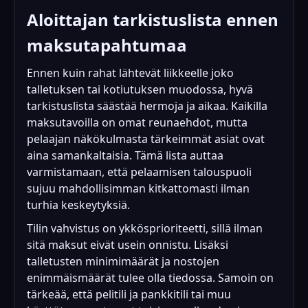
Aloittajan tarkistuslista ennen
maksutapahtumaa
Ennen kuin rahat lähtevät liikkeelle joko
talletuksen tai kotiutuksen muodossa, hyvä
tarkistuslista säästää hermoja ja aikaa. Kaikilla
maksutavoilla on omat reunaehdot, mutta
pelaajan näkökulmasta tärkeimmät asiat ovat
aina samankaltaisia. Tämä lista auttaa
varmistamaan, että pelaamisen talouspuoli
sujuu mahdollisimman kitkattomasti ilman
turhia keskeytyksiä.
Tilin vahvistus on ykkösprioriteetti, sillä ilman
sitä maksut eivät usein onnistu. Lisäksi
talletusten minimimäärät ja nostojen
enimmäismäärät tulee olla tiedossa. Samoin on
tärkeää, että pelitili ja pankkitili tai muu