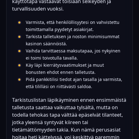
käyttötapa vastaavat toisiaan selkeyden ja
turvallisuuden vuoksi.
Varmista, että henkilöllisyytesi on vahvistettu
toimittamalla pyydetyt asiakirjat.
Tarkista talletuksen ja noston minimisummat
kasinon säännöistä.
Vaihda tarvittaessa maksutapaa, jos nykyinen
ei toimi toivotulla tavalla.
Käy läpi kierrätysvaatimukset ja muut
bonusten ehdot ennen talletusta.
Pidä pankkitilisi tiedot ajan tasalla ja varmista,
että tililläsi on riittävästi saldoa.
Tarkistuslistan läpikäyminen ennen ensimmäistä
talletusta saattaa vaikuttaa tylsältä, mutta on
todella tehokas tapa välttää epäselvät tilanteet,
jotka yleensä syntyvät kiireen tai
tietämättömyyden takia. Kun nämä perusasiat
hoitaa heti kättelyssä, voi keskittyä paremmin