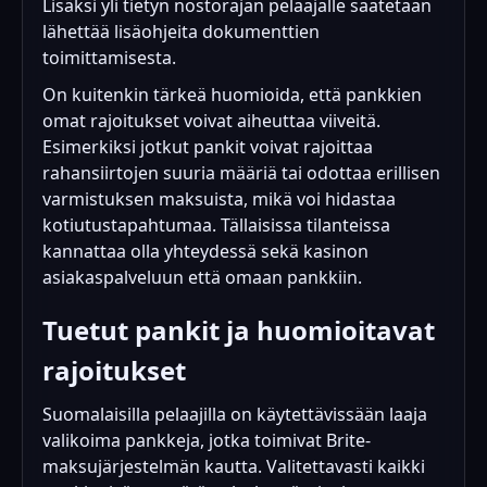
Lisäksi yli tietyn nostorajan pelaajalle saatetaan
lähettää lisäohjeita dokumenttien
toimittamisesta.
On kuitenkin tärkeä huomioida, että pankkien
omat rajoitukset voivat aiheuttaa viiveitä.
Esimerkiksi jotkut pankit voivat rajoittaa
rahansiirtojen suuria määriä tai odottaa erillisen
varmistuksen maksuista, mikä voi hidastaa
kotiutustapahtumaa. Tällaisissa tilanteissa
kannattaa olla yhteydessä sekä kasinon
asiakaspalveluun että omaan pankkiin.
Tuetut pankit ja huomioitavat
rajoitukset
Suomalaisilla pelaajilla on käytettävissään laaja
valikoima pankkeja, jotka toimivat Brite-
maksujärjestelmän kautta. Valitettavasti kaikki