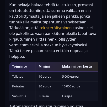
Kun pelaaja haluaa tehdä talletuksen, prosessi
on toteutettu niin, että summa valitaan ensin
käyttöliittymästä ja sen jälkeen pankki, jonka
tunnuksilla maksutapahtuma vahvistetaan.
Tärkeää on, että
rekisteröityminen
kasinolle ei
ole pakollista, vaan pankkitunnuksilla tapahtuva
kirjautuminen riittää henkilöllisyyden
varmistamiseksi ja maksun hyväksymiseksi.
Tämä tekee pelaamisesta erittäin nopeaa ja
helppoa.
Toiminto
Minimi
Maksimi per kerta
Talletus
10 euroa
5 000 euroa
Kotiutus
20 euroa
10 000 euroa
Vahvistus
Ei rajaa
Ei rajaa
Automatisoitu tunnistautuminen poistaa