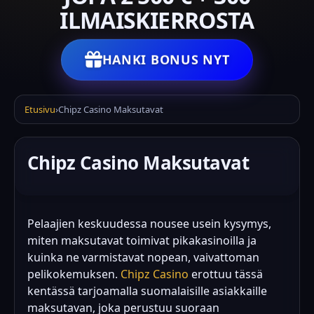
ILMAISKIERROSTA
HANKI BONUS NYT
Etusivu
›
Chipz Casino Maksutavat
Chipz Casino Maksutavat
Pelaajien keskuudessa nousee usein kysymys,
miten maksutavat toimivat pikakasinoilla ja
kuinka ne varmistavat nopean, vaivattoman
pelikokemuksen.
Chipz Casino
erottuu tässä
kentässä tarjoamalla suomalaisille asiakkaille
maksutavan, joka perustuu suoraan