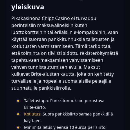
yleiskuva
Pikakasinona Chipz Casino ei turvaudu
perinteisiin maksuvälineisiin kuten
luottokortteihin tai erilaisiin e-lompakoihin, vaan
käyttää suoraan pankkitunnuksia talletusten ja
kotiutusten varmistamiseen. Tämä tarkoittaa,
että toiminta on tiiviisti sidottu rekisteröitymättä
tapahtuvaan maksamisen vahvistamiseen
vahvan tunnistautumisen avulla. Maksut
kulkevat Brite-alustan kautta, joka on kehitetty
turvalliselle ja nopealle suomalaisille pelaajille
suunnatulle pankkisiirrolle.
Talletustapa: Pankkitunnuksiin perustuva
Brite-siirto.
Kotiutus
: Suora pankkisiirto samaa pankkitiliä
käyttäen.
Minimitalletus yleensä 10 euroa per siirto.