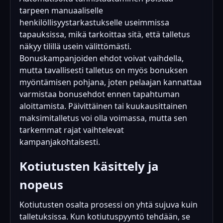
tarpeen manuaaliselle
henkilöllisyystarkastukselle useimmissa
tapauksissa, mikä tarkoittaa sitä, että talletus
näkyy tilillä usein välittömästi.
Bonuskampanjoiden ehdot voivat vaihdella,
mutta tavallisesti talletus on myös bonuksen
myöntämisen pohjana, joten pelaajan kannattaa
varmistaa bonusehdot ennen tapahtuman
aloittamista. Päivittäinen tai kuukausittainen
maksimitalletus voi olla voimassa, mutta sen
tarkemmat rajat vaihtelevat
kampanjakohtaisesti.
Kotiutusten käsittely ja
nopeus
Kotiutusten osalta prosessi on yhtä sujuva kuin
talletuksissa. Kun kotiutuspyyntö tehdään, se