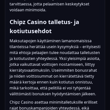
tarvittaessa, jotta pelaamisen keskeytykset
voidaan minimoida.
Chipz Casino talletus- ja
kotiutusehdot
Maksutapojen käyttäminen lamanomaisissa
tilanteissa herättää usein kysymyksiä – erityisesti
mitä ehtoja pelaajien tulee noudattaa talletusten
ja kotiutusten yhteydessä. Yksi yleisimpiä asioita,
jotka vaikuttavat voittojen nostamiseen, liittyy
kierrätysvaatimuksiin. Useimmiten bonusrahat
ja niiden voittosummat on kierrätettävä tietty
määrä kertoja ennen kuin kotiutus onnistuu,
mikä tarkoittaa, että pelitiliä ei voi tyhjentää
välittömästi bonuksen hyödyntämisen jälkeen.
Chipz Casino asettaa minimitalletuksille erilliset
rajat bonuskampanjoiden yhteydessä, eikä