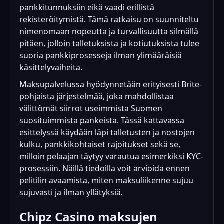
pankkitunnuksiin eikä vaadi erillistä
rekisteröitymistä. Tämä ratkaisu on suunniteltu
nimenomaan nopeutta ja turvallisuutta silmällä
pitäen, jolloin talletuksista ja kotiutuksista tulee
suoria pankkiprosesseja ilman ylimääräisiä
käsittelyvaiheita.
Maksupalvelussa hyödynnetään erityisesti Brite-
pohjaista järjestelmää, joka mahdollistaa
välittömät siirrot useimmista Suomen
suosituimmista pankeista. Tässä kattavassa
esittelyssä käydään läpi talletusten ja nostojen
kulku, pankkikohtaiset rajoitukset sekä se,
milloin pelaajan täytyy varautua esimerkiksi KYC-
prosessiin. Näillä tiedoilla voit arvioida ennen
pelitilin avaamista, miten maksuliikenne sujuu
sujuvasti ja ilman yllätyksiä.
Chipz Casino maksujen