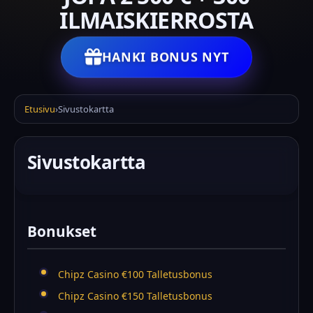
ILMAISKIERROSTA
HANKI BONUS NYT
Etusivu
›
Sivustokartta
Sivustokartta
Bonukset
Chipz Casino €100 Talletusbonus
Chipz Casino €150 Talletusbonus