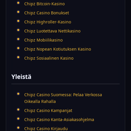
Chipz Bitcoin-Kasino
Chipz Casino Bonukset
Chipz Highroller-Kasino
Chipz Luotettava Nettikasino
Chipz Mobiilikasino
Chipz Nopean Kotiutuksen Kasino
Chipz Sosiaalinen Kasino
Yleistä
Chipz Casino Suomessa: Pelaa Verkossa
Oikealla Rahalla
Chipz Casino Kampanjat
Chipz Casino Kanta-Asiakasohjelma
Chipz Casino Kirjaudu