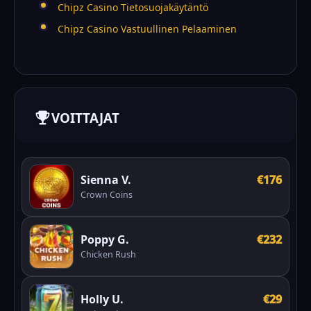
Chipz Casino Tietosuojakäytäntö
Chipz Casino Vastuullinen Pelaaminen
VOITTAJAT
Sienna V.
€176
Crown Coins
Poppy G.
€232
Chicken Rush
Holly U.
€29