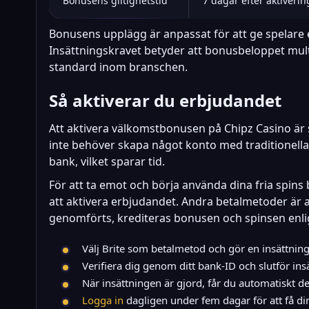
Bonusens giltighetstid
7 dagar efter aktiverin
Bonusens upplägg är anpassat för att ge spelare en
Insättningskravet betyder att bonusbeloppet mul
standard inom branschen.
Så aktiverar du erbjudandet
Att aktivera välkomstbonusen på Chipz Casino är s
inte behöver skapa något konto med traditionella re
bank, vilket sparar tid.
För att ta emot och börja använda dina fria spins 
att aktivera erbjudandet. Andra betalmetoder är al
genomförts, krediteras bonusen och spinsen enli
Välj Brite som betalmetod och gör en insättning
Verifiera dig genom ditt bank-ID och slutför ins
När insättningen är gjord, får du automatiskt d
Logga in
dagligen under fem dagar för att få din