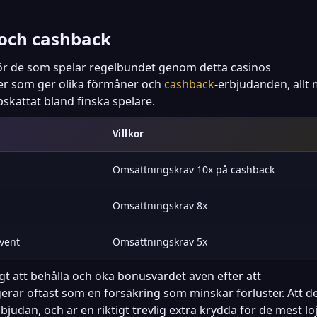
 och cashback
ör de som spelar regelbundet genom detta casinos
åer som ger olika förmåner och
cashback
-erbjudanden, allt
ppskattat bland finska spelare.
Villkor
Omsättningskrav 10x på cashback
Omsättningskrav 8x
vent
Omsättningskrav 5x
t att behålla och öka bonusvärdet även efter att
ar oftast som en försäkring som minskar förluster. Att del
judan, och är en riktigt trevlig extra krydda för de mest lo