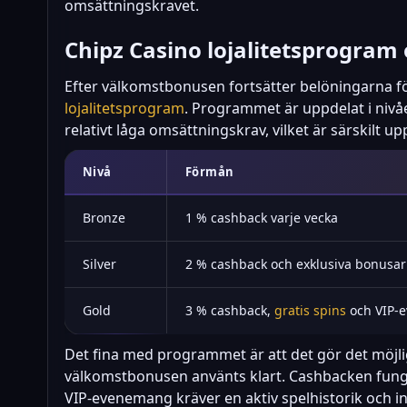
omsättningskravet.
Chipz Casino lojalitetsprogram
Efter välkomstbonusen fortsätter belöningarna f
lojalitetsprogram
. Programmet är uppdelat i niv
relativt låga omsättningskrav, vilket är särskilt u
Nivå
Förmån
Bronze
1 % cashback varje vecka
Silver
2 % cashback och exklusiva bonusar
Gold
3 % cashback,
gratis spins
och VIP-e
Det fina med programmet är att det gör det möjlig
välkomstbonusen använts klart. Cashbacken funger
VIP-evenemang kräver en aktiv spelhistorik och inb