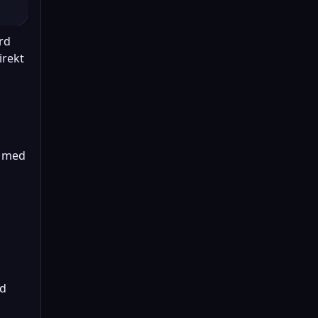
rd
irekt
g med
id