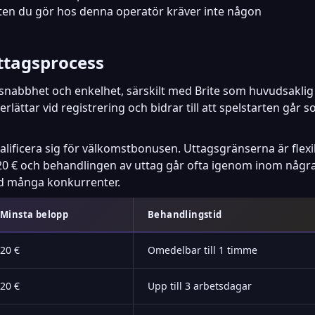
ten du gör hos denna operatör kräver inte någon
uttagsprocess
 snabbhet och enkelhet, särskilt med Brite som huvudsaklig
lättar vid registrering och bidrar till att spelstarten går 
kvalificera sig för välkomstbonusen. Uttagsgränserna är flexi
20 € och behandlingen av uttag går ofta igenom inom någr
med många konkurrenter.
Minsta belopp
Behandlingstid
20 €
Omedelbar till 1 timme
20 €
Upp till 3 arbetsdagar