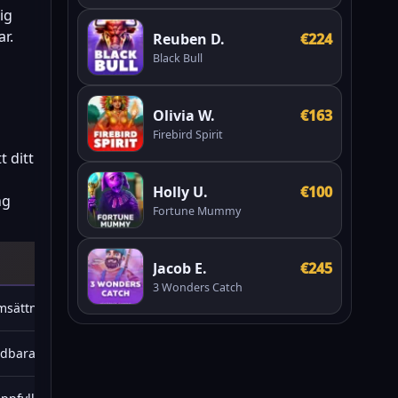
ig
ar.
Reuben D.
€224
Black Bull
Olivia W.
€163
Firebird Spirit
t ditt
m
Holly U.
€100
ng
Fortune Mummy
Jacob E.
€245
3 Wonders Catch
omsättningskrav 35x
ändbara på utvalda
slots