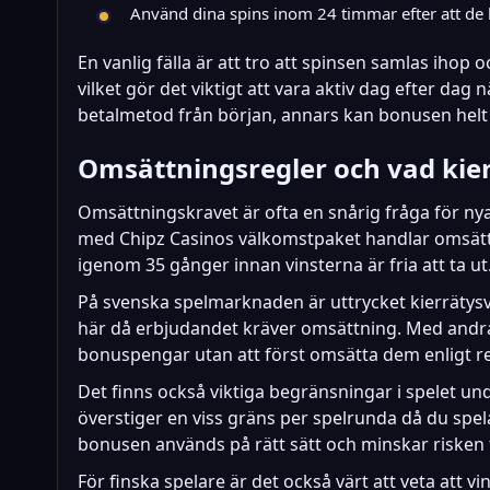
Använd dina spins inom 24 timmar efter att de k
En vanlig fälla är att tro att spinsen samlas ihop 
vilket gör det viktigt att vara aktiv dag efter dag 
betalmetod från början, annars kan bonusen helt e
Omsättningsregler och vad kie
Omsättningskravet är ofta en snårig fråga för nya 
med Chipz Casinos välkomstpaket handlar omsätt
igenom 35 gånger innan vinsterna är fria att ta ut
På svenska spelmarknaden är uttrycket kierrätysv
här då erbjudandet kräver omsättning. Med andra or
bonuspengar utan att först omsätta dem enligt r
Det finns också viktiga begränsningar i spelet u
överstiger en viss gräns per spelrunda då du spela
bonusen används på rätt sätt och minskar risken 
För finska spelare är det också värt att veta att vi