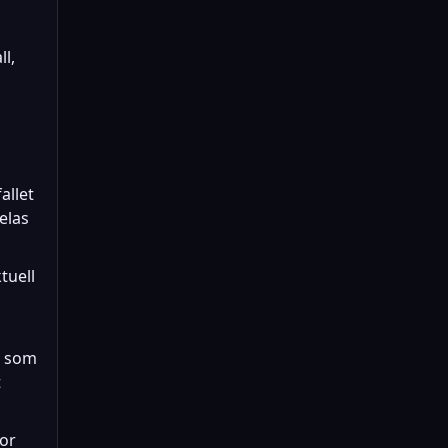
ll,
allet
elas
tuell
r som
t
tor