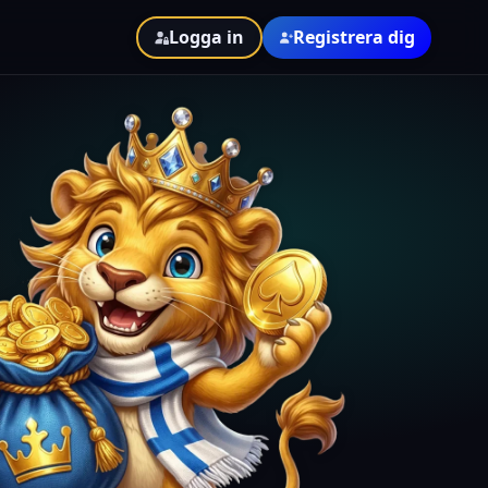
Logga in
Registrera dig