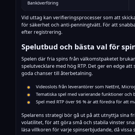
Banköverföring
Vid uttag kan verifieringsprocesser som att skicka
för säkerhet och anti-penningtvätt. För att snabba 
efter registrering.
Spelutbud och bästa val för spi
Spelen där fria spins från välkomstpaketet brukar
spelutvecklare med hög RTP. Det ger en edge att s
goda chanser till återbetalning.
Videoslots från leverantörer som NetEnt, Micr
Tematiska spel med varierande funktioner och 
Spel med RTP över 96 % är att föredra för att 
Spelarens strategi bör gå ut på att utnyttja sina
volatilitet, för att göra små och stabila vinster sn
läsa villkoren för varje spinserbjudande, då vissa