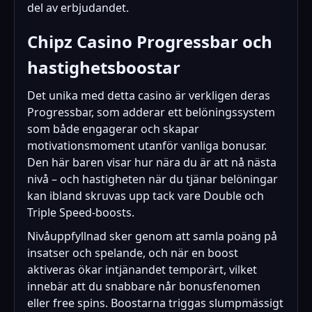
del av erbjudandet.
Chipz Casino Progressbar och
hastighetsboostar
Det unika med detta casino är verkligen deras
Progressbar, som adderar ett belöningssystem
som både engagerar och skapar
motivationsmoment utanför vanliga bonusar.
Den här baren visar hur nära du är att nå nästa
nivå – och hastigheten när du tjänar belöningar
kan ibland skruvas upp tack vare Double och
Triple Speed-boosts.
Nivåuppfyllnad sker genom att samla poäng på
insatser och spelande, och när en boost
aktiveras ökar intjänandet temporärt, vilket
innebär att du snabbare når bonusfenomen
eller free spins. Boostarna triggas slumpmässigt