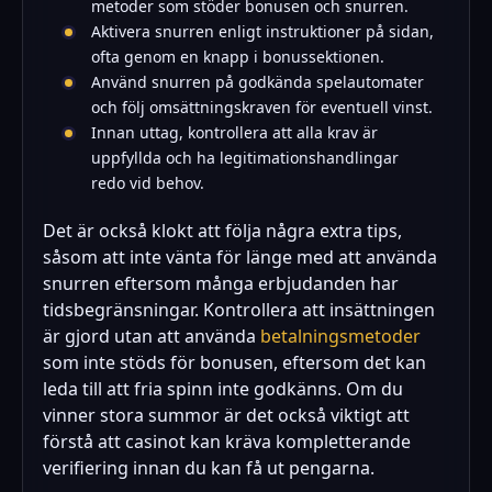
metoder som stöder bonusen och snurren.
Aktivera snurren enligt instruktioner på sidan,
ofta genom en knapp i bonussektionen.
Använd snurren på godkända spelautomater
och följ omsättningskraven för eventuell vinst.
Innan uttag, kontrollera att alla krav är
uppfyllda och ha legitimationshandlingar
redo vid behov.
Det är också klokt att följa några extra tips,
såsom att inte vänta för länge med att använda
snurren eftersom många erbjudanden har
tidsbegränsningar. Kontrollera att insättningen
är gjord utan att använda
betalningsmetoder
som inte stöds för bonusen, eftersom det kan
leda till att fria spinn inte godkänns. Om du
vinner stora summor är det också viktigt att
förstå att casinot kan kräva kompletterande
verifiering innan du kan få ut pengarna.