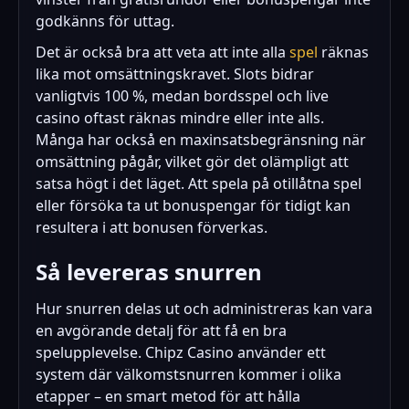
godkänns för uttag.
Det är också bra att veta att inte alla
spel
räknas
lika mot omsättningskravet. Slots bidrar
vanligtvis 100 %, medan bordsspel och live
casino oftast räknas mindre eller inte alls.
Många har också en maxinsatsbegränsning när
omsättning pågår, vilket gör det olämpligt att
satsa högt i det läget. Att spela på otillåtna spel
eller försöka ta ut bonuspengar för tidigt kan
resultera i att bonusen förverkas.
Så levereras snurren
Hur snurren delas ut och administreras kan vara
en avgörande detalj för att få en bra
spelupplevelse. Chipz Casino använder ett
system där välkomstsnurren kommer i olika
etapper – en smart metod för att hålla