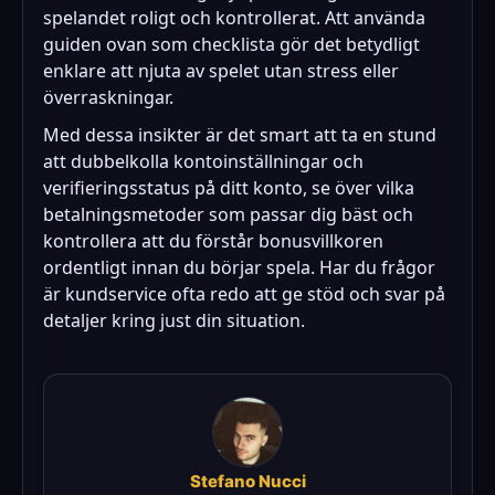
spelandet roligt och kontrollerat. Att använda
guiden ovan som checklista gör det betydligt
enklare att njuta av spelet utan stress eller
överraskningar.
Med dessa insikter är det smart att ta en stund
att dubbelkolla kontoinställningar och
verifieringsstatus på ditt konto, se över vilka
betalningsmetoder som passar dig bäst och
kontrollera att du förstår bonusvillkoren
ordentligt innan du börjar spela. Har du frågor
är kundservice ofta redo att ge stöd och svar på
detaljer kring just din situation.
Stefano Nucci