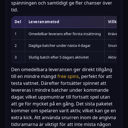
spänningen och samtidigt ge fler chanser över
tid.
Del
Leveransmetod
Villkor
1
Omedelbar leverans efter första insättning
Kräver mins
2
Dagliga batcher under nästa 4 dagar
Snurr lever
3
Slutlig batch efter 5 dagars aktivitet
Aktiv spelar
Den omedelbara leveransen ger direkt tillgång
till en mindre mängd
free spins
, perfekt för att
testa vattnet. Därefter fortsätter spinnet att
levereras i mindre batcher under kommande
dagar, vilket uppmuntrar till fortsatt spel utan
att ge för mycket på en gång. Det sista paketet
kommer om spelaren varit aktiv, vilket kan ge en
extra kick. Att använda snurren inom de angivna
tidsramarna är viktigt för att inte mista någon