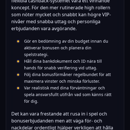
flexibla cashback-systemet vara ett vinnande
koncept. För den mer rutinerade high rollern
som nöter mycket och snabbt kan högre VIP-
nivåer med snabba uttag och personliga
erbjudanden vara avgörande.
Gör en bedömning av din budget innan du
aktiverar bonusen och planera din
spelstrategi.
Håll dina bankdokument och ID nära till
hands för snabb verifiering vid uttag.
Följ dina bonusförmåner regelbundet för att
maximera vinster och minska förluster.
Var realistisk med dina förväntningar och
spela ansvarsfullt utifrån vad som känns rätt
för dig.
Det kan vara frestande att rusa in i spel och
bonuserbjudanden men att väga för- och
nackdelar ordentligt hjälper verkligen att hålla