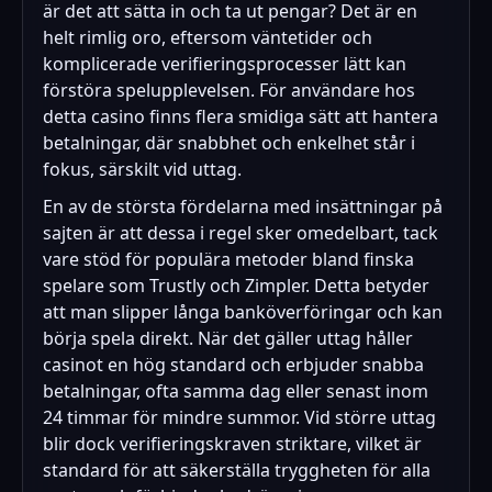
är det att sätta in och ta ut pengar? Det är en
helt rimlig oro, eftersom väntetider och
komplicerade verifieringsprocesser lätt kan
förstöra spelupplevelsen. För användare hos
detta casino finns flera smidiga sätt att hantera
betalningar, där snabbhet och enkelhet står i
fokus, särskilt vid uttag.
En av de största fördelarna med insättningar på
sajten är att dessa i regel sker omedelbart, tack
vare stöd för populära metoder bland finska
spelare som Trustly och Zimpler. Detta betyder
att man slipper långa banköverföringar och kan
börja spela direkt. När det gäller uttag håller
casinot en hög standard och erbjuder snabba
betalningar, ofta samma dag eller senast inom
24 timmar för mindre summor. Vid större uttag
blir dock verifieringskraven striktare, vilket är
standard för att säkerställa tryggheten för alla