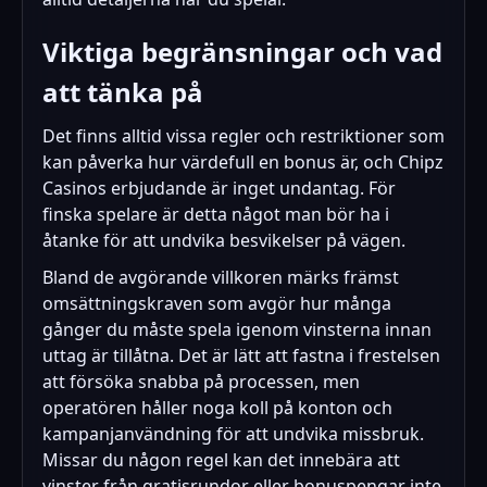
Viktiga begränsningar och vad
att tänka på
Det finns alltid vissa regler och restriktioner som
kan påverka hur värdefull en bonus är, och Chipz
Casinos erbjudande är inget undantag. För
finska spelare är detta något man bör ha i
åtanke för att undvika besvikelser på vägen.
Bland de avgörande villkoren märks främst
omsättningskraven som avgör hur många
gånger du måste spela igenom vinsterna innan
uttag är tillåtna. Det är lätt att fastna i frestelsen
att försöka snabba på processen, men
operatören håller noga koll på konton och
kampanjanvändning för att undvika missbruk.
Missar du någon regel kan det innebära att
vinster från gratisrundor eller bonuspengar inte