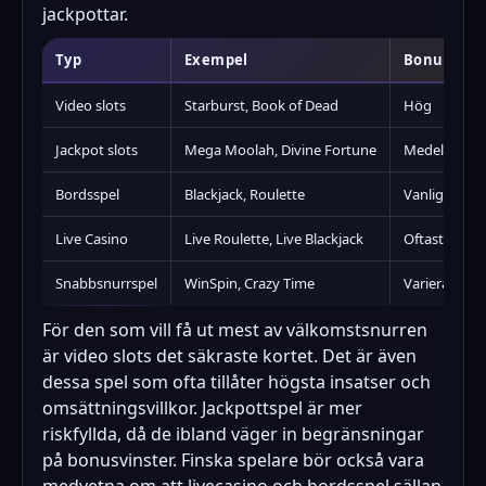
jackpottar.
Typ
Exempel
Bonusvänl
Video slots
Starburst, Book of Dead
Hög
Jackpot slots
Mega Moolah, Divine Fortune
Medel
Bordsspel
Blackjack, Roulette
Vanligtvis lå
Live Casino
Live Roulette, Live Blackjack
Oftast ej me
Snabbsnurrspel
WinSpin, Crazy Time
Varierande
För den som vill få ut mest av välkomstsnurren
är video slots det säkraste kortet. Det är även
dessa spel som ofta tillåter högsta insatser och
omsättningsvillkor. Jackpottspel är mer
riskfyllda, då de ibland väger in begränsningar
på bonusvinster. Finska spelare bör också vara