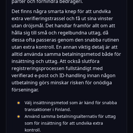
parter och förhindra bedrägeri.
Det finns några smarta knep för att undvika
extra verifieringstrassel och få ut sina vinster
utan dröjsmål. Det handlar framför allt om att
hålla sig till små och regelbundna uttag, då
dessa ofta passeras genom den snabba rutinen
utan extra kontroll. En annan viktig detalj är att
alltid använda samma betalningsmetod både för
insättning och uttag. Att också slutföra
registreringsprocessen fullständigt med
verifierad e-post och ID-handling innan någon
utbetalning görs minskar risken för onödiga
förseningar.
Välj insättningsmetod som är känd för snabba
transaktioner i Finland.
Använd samma betalningsalternativ för uttag
som för insättning för att undvika extra
kontroll.