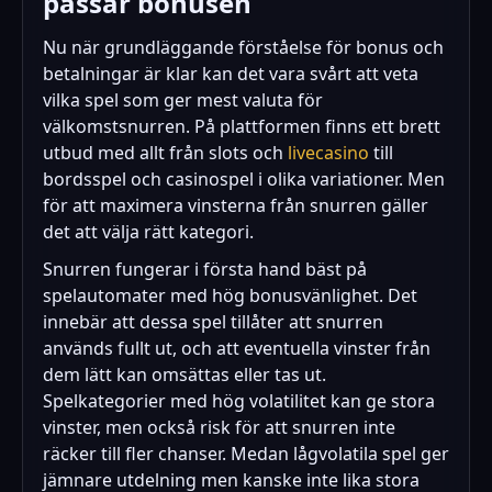
passar bonusen
Nu när grundläggande förståelse för bonus och
betalningar är klar kan det vara svårt att veta
vilka spel som ger mest valuta för
välkomstsnurren. På plattformen finns ett brett
utbud med allt från slots och
livecasino
till
bordsspel och casinospel i olika variationer. Men
för att maximera vinsterna från snurren gäller
det att välja rätt kategori.
Snurren fungerar i första hand bäst på
spelautomater med hög bonusvänlighet. Det
innebär att dessa spel tillåter att snurren
används fullt ut, och att eventuella vinster från
dem lätt kan omsättas eller tas ut.
Spelkategorier med hög volatilitet kan ge stora
vinster, men också risk för att snurren inte
räcker till fler chanser. Medan lågvolatila spel ger
jämnare utdelning men kanske inte lika stora