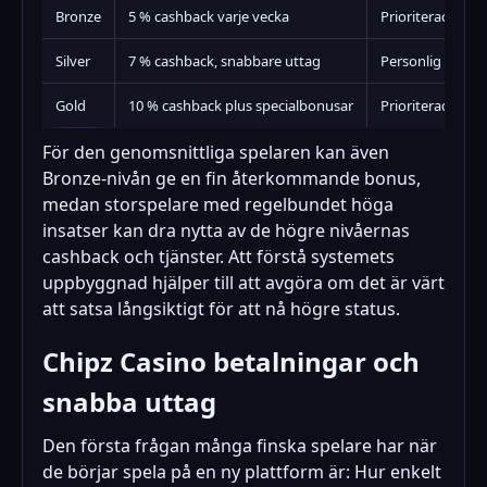
Bronze
5 % cashback varje vecka
Prioriterad kund
Silver
7 % cashback, snabbare uttag
Personlig VIP-ma
Gold
10 % cashback plus specialbonusar
Prioriterad beha
För den genomsnittliga spelaren kan även
Bronze-nivån ge en fin återkommande bonus,
medan storspelare med regelbundet höga
insatser kan dra nytta av de högre nivåernas
cashback och tjänster. Att förstå systemets
uppbyggnad hjälper till att avgöra om det är värt
att satsa långsiktigt för att nå högre status.
Chipz Casino betalningar och
snabba uttag
Den första frågan många finska spelare har när
de börjar spela på en ny plattform är: Hur enkelt