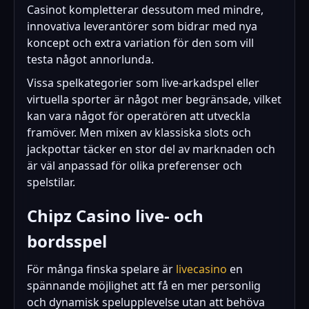
Casinot kompletterar dessutom med mindre,
innovativa leverantörer som bidrar med nya
koncept och extra variation för den som vill
testa något annorlunda.
Vissa spelkategorier som live-arkadspel eller
virtuella sporter är något mer begränsade, vilket
kan vara något för operatören att utveckla
framöver. Men mixen av klassiska slots och
jackpottar täcker en stor del av marknaden och
är väl anpassad för olika preferenser och
spelstilar.
Chipz Casino live- och
bordsspel
För många finska spelare är
livecasino
en
spännande möjlighet att få en mer personlig
och dynamisk spelupplevelse utan att behöva