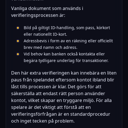
Vanliga dokument som används i
verifieringsprocessen är:
Bild på giltigt ID-handling, som pass, körkort
eller nationellt ID-kort.
Adressbevis i form av en räkning eller officiellt
brev med namn och adress.
Vid behov kan banken också kontakta eller
begära tydligare underlag för transaktioner.
Den här extra verifieringen kan innebära en liten
paus från spelandet eftersom kontot ibland blir
låst tills processen är klar. Det görs för att
säkerställa att endast rätt person använder
kontot, vilket skapar en tryggare miljö. För alla
spelare är det viktigt att förstå att en
verifieringsförfrågan är en standardprocedur
och inget tecken på problem.