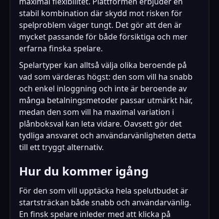
maximal flexibilitet. Plattformen erbjuder en
stabil kombination där skydd mot risken för
spelproblem väger tungt. Det gör att den är
mycket passande för både försiktiga och mer
erfarna finska spelare.
Spelartyper kan alltså välja olika beroende på
vad som värderas högst: den som vill ha snabb
och enkel inloggning och inte är beroende av
många betalningsmetoder passar utmärkt här,
medan den som vill ha maximal variation i
plånboksval kan leta vidare. Oavsett gör det
tydliga ansvaret och användarvänligheten detta
till ett tryggt alternativ.
Hur du kommer igång
För den som vill upptäcka hela spelutbudet är
startsträckan både snabb och användarvänlig.
En finsk spelare inleder med att klicka på