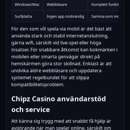
Windows/Mac
Webbläsare
Komplett funktionalite
Surfplatta
Ingen app nödvändig
Samma som mobiltelef
För den som vill spela via mobil är det bäst att
använda stark och stabil internetanslutning,
gärna wifi, särskilt vid live-spel eller höga
insatser. För snabbare åtkomst kan bokmärken i
mobilen eller smarta genvägar direkt på
hemskärmen göra stor skillnad. Enklast är att
undvika äldre webbläsare och uppdatera
systemet regelbundet för att slippa
kompatibilitetsproblem.
Chipz Casino användarstöd
och service
Att känna sig trygg med att snabbt få hjälp är
avgörande när man spelar online, särskilt om