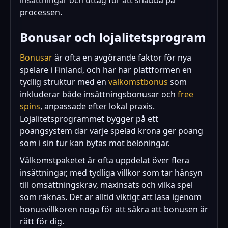
insättningar och uttag för att snabba på
processen.
Bonusar och lojalitetsprogram
Bonusar
är ofta en avgörande faktor för nya
spelare i Finland, och här har plattformen en
tydlig struktur med en
välkomstbonus
som
inkluderar både insättningsbonusar och
free
spins
, anpassade efter lokal praxis.
Lojalitetsprogrammet bygger på ett
poängsystem där varje spelad krona ger poäng
som i sin tur kan bytas mot belöningar.
Välkomstpaketet är ofta uppdelat över flera
insättningar, med tydliga villkor som tar hänsyn
till omsättningskrav, maxinsats och vilka spel
som räknas. Det är alltid viktigt att läsa igenom
bonusvillkoren noga för att säkra att bonusen är
rätt för dig.