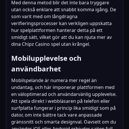
Med denna metod blir det inte bara tryggare
utan också enklare att snabbt komma igång. De
som varit med om långdragna
verifieringsprocesser kan verkligen uppskatta
hur spelplattformen hanterar detta på ett
smidigt sätt, vilket gör att du kan njuta mer av
dina Chipz Casino spel utan krångel.
Mobilupplevelse och
användbarhet
Mobilspelande är numera mer regel än
undantag, och här imponerar plattformen med
en väloptimerad och användarvänlig upplevelse.
Att spela direkt i webbläsaren på telefon eller
surfplatta fungerar i princip lika smidigt som på
dator, om inte bättre tack vare anpassade
gränssnitt och smarta designval. Oavsett om du
använder iOS eller Android erbjuder sajten full