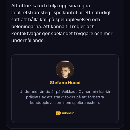
Att utforska och följa upp sina egna
lojalitetsframsteg i spelkontot är ett naturligt
sätt att hålla koll på spelupplevelsen och
belöningarna. Att känna till regler och
kontaktvägar gör spelandet tryggare och mer
underhållande.
Stefano Nucci
Under mer än tio år på Veikkaus Oy har min karriär
präglats av ett starkt fokus på att förbättra
kundupplevelsen inom spelbranschen.
LinkedIn