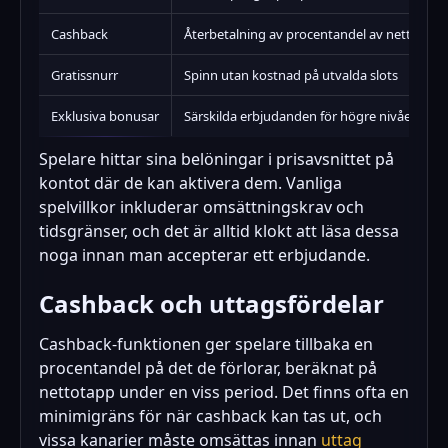
Cashback
Återbetalning av procentandel av nettotapp
Gratissnurr
Spinn utan kostnad på utvalda slots
Exklusiva bonusar
Särskilda erbjudanden för högre nivåer
Spelare hittar sina belöningar i prisavsnittet på
kontot där de kan aktivera dem. Vanliga
spelvillkor inkluderar omsättningskrav och
tidsgränser, och det är alltid klokt att läsa dessa
noga innan man accepterar ett erbjudande.
Cashback och uttagsfördelar
Cashback-funktionen ger spelare tillbaka en
procentandel på det de förlorar, beräknat på
nettotapp under en viss period. Det finns ofta en
minimigräns för när cashback kan tas ut, och
vissa kanarier måste omsättas innan
uttag