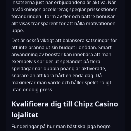
insatserna just när erbjudandena är aktiva. När
nivåökningen accelererar, speglar prissektionen
förändringen i form av fler och bättre bonusar –
allt visas transparent för att hålla motivationen
uppe.
Det är också viktigt att balansera satsningar för
att inte bränna ut sin budget i onödan. Smart
användning av boostar kan innebära att man
exempelvis sprider ut spelandet på flera
speldagar när dubbla poäng är aktiverade,
snarare än att köra hårt en enda dag. Då
maximerar man värde och håller spelet roligt
utan onödig press.
Kvalificera dig till Chipz Casino
lojalitet
Funderingar på hur man bäst ska jaga högre