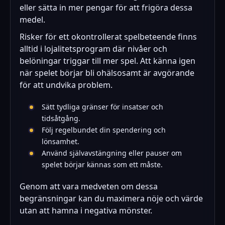
eller sätta in mer pengar för att frigöra dessa
medel.
Risker för ett okontrollerat spelbeteende finns
alltid i lojalitetsprogram där nivåer och
belöningar triggar till mer spel. Att känna igen
när spelet börjar bli ohälsosamt är avgörande
för att undvika problem.
Sätt tydliga gränser för insatser och
tidsåtgång.
Följ regelbundet din spendering och
lönsamhet.
Använd självavstängning eller pauser om
spelet börjar kännas som ett måste.
Genom att vara medveten om dessa
begränsningar kan du maximera nöje och värde
utan att hamna i negativa mönster.