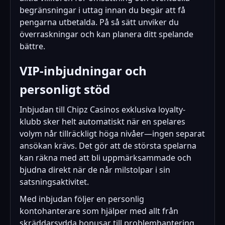
begränsningar i uttag innan du begär att få
pengarna utbetalda. På så sätt unviker du
överraskningar och kan planera ditt spelande
bättre.
VIP-inbjudningar och
personligt stöd
Inbjudan till Chipz Casinos exklusiva loyalty-
klubb sker helt automatiskt när en spelares
volym når tillräckligt höga nivåer—ingen separat
ansökan krävs. Det gör att de största spelarna
kan räkna med att bli uppmärksammade och
bjudna direkt när de når milstolpar i sin
satsningsaktivitet.
Med inbjudan följer en personlig
kontohanterare som hjälper med allt från
skräddarsydda bonusar till problemhantering