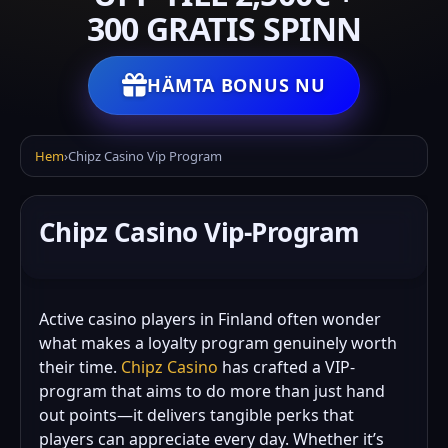
300 GRATIS SPINN
HÄMTA BONUS NU
Hem
›
Chipz Casino Vip Program
Chipz Casino Vip-Program
Active casino players in Finland often wonder
what makes a loyalty program genuinely worth
their time.
Chipz Casino
has crafted a VIP-
program that aims to do more than just hand
out points—it delivers tangible perks that
players can appreciate every day. Whether it’s