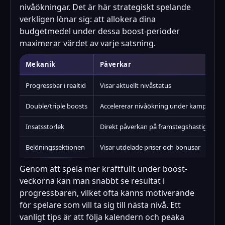
nivåökningar. Det är här strategiskt spelande
verkligen lönar sig: att allokera dina
budgetmedel under dessa boost-perioder
maximerar värdet av varje satsning.
Mekanik
Påverkar
Progressbar i realtid
Visar aktuellt nivåstatus
Double/triple boosts
Accelererar nivåökning under kampanj
Insatsstorlek
Direkt påverkan på framstegshastigheten
Belöningssektionen
Visar utdelade priser och bonusar
Genom att spela mer kraftfullt under boost-
veckorna kan man snabbt se resultat i
progressbaren, vilket ofta känns motiverande
för spelare som vill ta sig till nästa nivå. Ett
vanligt tips är att följa kalendern och peaka