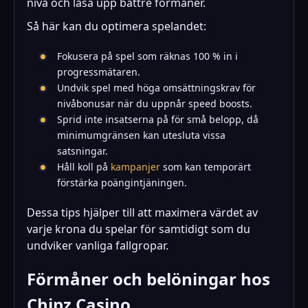
nivå och låsa upp bättre förmåner.
Så här kan du optimera spelandet:
Fokusera på spel som räknas 100 % in i
progressmätaren.
Undvik spel med höga omsättningskrav för
nivåbonusar när du uppnår speed boosts.
Sprid inte insatserna på för små belopp, då
minimumgränsen kan utesluta vissa
satsningar.
Håll koll på
kampanjer
som kan temporärt
förstärka poängintjäningen.
Dessa tips hjälper till att maximera värdet av
varje krona du spelar för samtidigt som du
undviker vanliga fallgropar.
Förmåner och belöningar hos
Chipz Casino