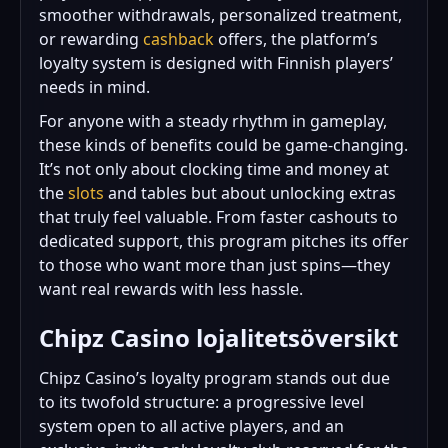
smoother withdrawals, personalized treatment,
or rewarding
cashback
offers, the platform’s
loyalty system is designed with Finnish players’
needs in mind.
For anyone with a steady rhythm in gameplay,
these kinds of benefits could be game-changing.
It’s not only about clocking time and money at
the
slots
and tables but about unlocking extras
that truly feel valuable. From faster cashouts to
dedicated support, this program pitches its offer
to those who want more than just spins—they
want real rewards with less hassle.
Chipz Casino lojalitetsöversikt
Chipz Casino’s loyalty program stands out due
to its twofold structure: a progressive level
system open to all active players, and an