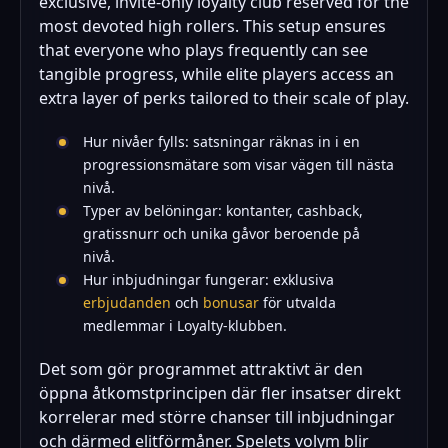
exclusive, invite-only loyalty club reserved for the
most devoted high rollers. This setup ensures
that everyone who plays frequently can see
tangible progress, while elite players access an
extra layer of perks tailored to their scale of play.
Hur nivåer fylls: satsningar räknas in i en
progressionsmätare som visar vägen till nästa
nivå.
Typer av belöningar: kontanter, cashback,
gratissnurr och unika gåvor beroende på
nivå.
Hur inbjudningar fungerar: exklusiva
erbjudanden
och
bonusar
för utvalda
medlemmar i Loyalty-klubben.
Det som gör programmet attraktivt är den
öppna åtkomstprincipen där fler insatser direkt
korrelerar med större chanser till inbjudningar
och därmed elitförmåner. Spelets volym blir