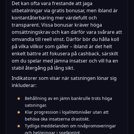
Det kan ofta vara frestande att jaga
utbetalningar via gratis bonusar, men ibland är
kontantåterbäring mer värdefullt och
transparent. Vissa bonusar kräver höga
omsättningskrav och kan därför vara svårare att
omvandla till reell vinst. Därför bör du hålla koll
på vilka villkor som gäller – ibland är det helt
enkelt bättre att fokusera på cashback, särskilt
om du spelar med jämna insatser och vill ha en
stabil återgång på lång sikt.
Indikatorer som visar när satsningen lönar sig
inkluderar:
Behållning av en jämn bankrulle trots höga
satsningar.
Klar progression i lojalitetsnivåer utan att
behöva öka insatserna drastiskt.
Tydliga meddelanden om nivåpromoveringar
och belöningar i spelkontot.