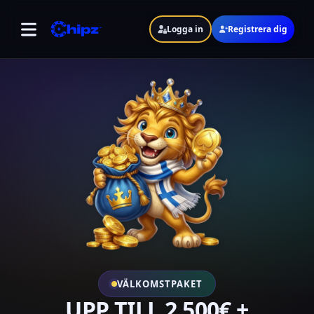
Logga in
Registrera dig
Meny
Spel
Logga in
Betalningsmetoder
App
Uttag
Bonusar
VÄLKOMSTPAKET
UPP TILL 2,500€ +