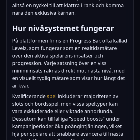
alltså en nyckel till att klättra i rank och komma
nära den exklusiva kärnan.
Hur nivåsystemet fungerar
På plattformen finns en Progress Bar, ofta kallad
Levelz, som fungerar som en realtidsmätare
över den aktiva spelarens insatser och
progression. Varje satsning över en viss
minimiinsats räknas direkt mot nästa nivå, med
en visuellt tydlig mätare som visar hur långt det
är kvar.
Kvalificerande
spel
inkluderar majoriteten av
slots och bordsspel, men vissa speltyper kan
vara exkluderade eller viktade annorlunda.
Dessutom kan tillfälliga “speed boosts” under
kampanjperioder öka poängintjäningen, vilket
hjälper spelare att snabbare avancera till nästa