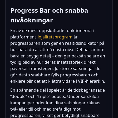
Progress Bar och snabba
nivåökningar
En av de mest uppskattade funktionerna i
plattformens
lojalitetsprogram
är
progressbaren som ger en realtidsindikator på
hur nära du är att nå nästa nivå. Det här är inte
bara en snygg detalj – den ger också spelare en
tydlig bild av hur deras insatsstorlek direkt
påverkar framstegen. Ju större satsningar du
gör, desto snabbare fylls progressbaren och
enklare blir det att klättra vidare i VIP-hierarkin.
En spännande del i spelet är de tidsbegränsade
”double” och ”triple” boosts. Under särskilda
kampanjperioder kan dina satsningar räknas
två- eller till och med trefaldigt mot
progressbaren, vilket ger betydligt snabbare