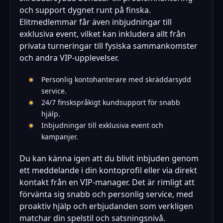
och support dygnet runt på finska.
Elitmedlemmar får även inbjudningar till
exklusiva event, vilket kan inkludera allt från
privata turneringar till fysiska sammankomster
och andra VIP-upplevelser.
Personlig kontohanterare med skräddarsydd
service.
24/7 finskspråkigt kundsupport för snabb
hjälp.
Inbjudningar till exklusiva event och
kampanjer.
Du kan känna igen att du blivit inbjuden genom
ett meddelande i din kontoprofil eller via direkt
kontakt från en VIP-manager. Det är rimligt att
förvänta sig snabb och personlig service, med
proaktiv hjälp och erbjudanden som verkligen
matchar din spelstil och satsningsnivå.