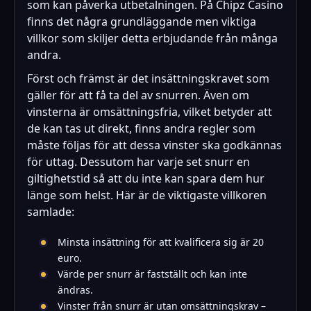
som kan påverka utbetalningen. På Chipz Casino
finns det några grundläggande men viktiga
villkor som skiljer detta erbjudande från många
andra.
Först och främst är det insättningskravet som
gäller för att få ta del av snurren. Även om
vinsterna är omsättningsfria, vilket betyder att
de kan tas ut direkt, finns andra regler som
måste följas för att dessa vinster ska godkännas
för uttag. Dessutom har varje set snurr en
giltighetstid så att du inte kan spara dem hur
länge som helst. Här är de viktigaste villkoren
samlade:
Minsta insättning för att kvalificera sig är 20
euro.
Värde per snurr är fastställt och kan inte
ändras.
Vinster från snurr är utan omsättningskrav –