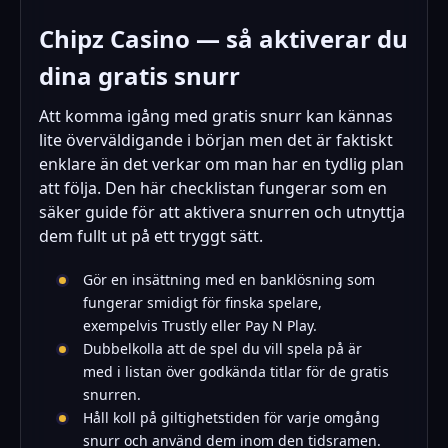
Chipz Casino — så aktiverar du
dina gratis snurr
Att komma igång med gratis snurr kan kännas
lite överväldigande i början men det är faktiskt
enklare än det verkar om man har en tydlig plan
att följa. Den här checklistan fungerar som en
säker guide för att aktivera snurren och utnyttja
dem fullt ut på ett tryggt sätt.
Gör en insättning med en banklösning som
fungerar smidigt för finska spelare,
exempelvis Trustly eller Pay N Play.
Dubbelkolla att de spel du vill spela på är
med i listan över godkända titlar för de gratis
snurren.
Håll koll på giltighetstiden för varje omgång
snurr och använd dem inom den tidsramen.