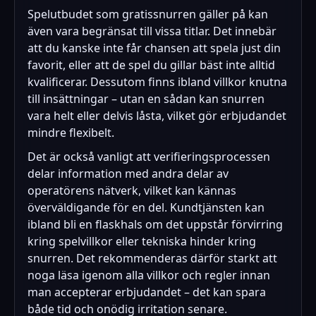
Spelutbudet som gratissnurren gäller på kan
även vara begränsat till vissa titlar. Det innebär
att du kanske inte får chansen att spela just din
favorit, eller att de spel du gillar bäst inte alltid
kvalificerar. Dessutom finns ibland villkor knutna
till insättningar – utan en sådan kan snurren
vara helt eller delvis låsta, vilket gör erbjudandet
mindre flexibelt.
Det är också vanligt att verifieringsprocessen
delar information med andra delar av
operatörens nätverk, vilket kan kännas
överväldigande för en del. Kundtjänsten kan
ibland bli en flaskhals om det uppstår förvirring
kring spelvillkor eller tekniska hinder kring
snurren. Det rekommenderas därför starkt att
noga läsa igenom alla villkor och regler innan
man accepterar erbjudandet – det kan spara
både tid och onödig irritation senare.