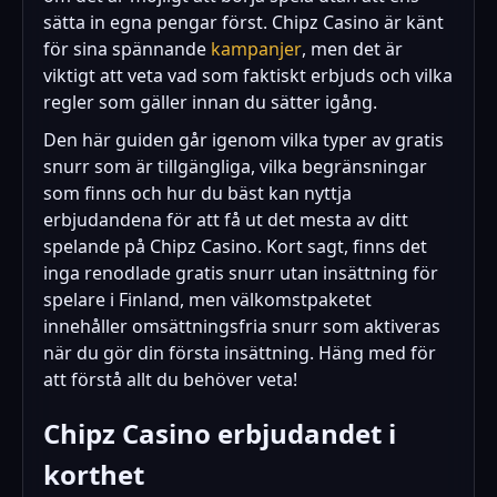
sätta in egna pengar först. Chipz Casino är känt
för sina spännande
kampanjer
, men det är
viktigt att veta vad som faktiskt erbjuds och vilka
regler som gäller innan du sätter igång.
Den här guiden går igenom vilka typer av gratis
snurr som är tillgängliga, vilka begränsningar
som finns och hur du bäst kan nyttja
erbjudandena för att få ut det mesta av ditt
spelande på Chipz Casino. Kort sagt, finns det
inga renodlade gratis snurr utan insättning för
spelare i Finland, men välkomstpaketet
innehåller omsättningsfria snurr som aktiveras
när du gör din första insättning. Häng med för
att förstå allt du behöver veta!
Chipz Casino erbjudandet i
korthet