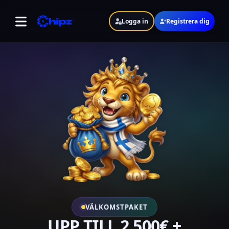
Logga in
Registrera dig
Meny
Spel
Logga in
Betalningsmetoder
App
Uttag
Bonusar
VÄLKOMSTPAKET
UPP TILL 2,500€ +