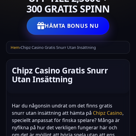
300 GRATIS SPINN
HÄMTA BONUS NU
Hem
›
Chipz Casino Gratis Snurr Utan Insättning
Chipz Casino Gratis Snurr
Utan Insättning
Har du någonsin undrat om det finns gratis
snurr utan insättning att hämta på
Chipz Casino
,
speciellt anpassat för finska spelare? Många är
nyfikna på hur det verkligen fungerar här och
om det är möjligt att börja spela utan att ens