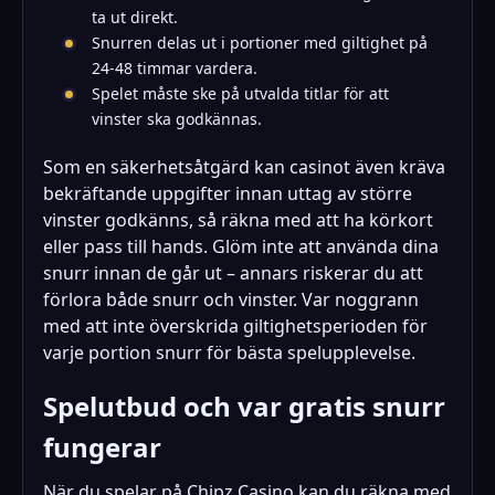
ta ut direkt.
Snurren delas ut i portioner med giltighet på
24-48 timmar vardera.
Spelet måste ske på utvalda titlar för att
vinster ska godkännas.
Som en säkerhetsåtgärd kan casinot även kräva
bekräftande uppgifter innan uttag av större
vinster godkänns, så räkna med att ha körkort
eller pass till hands. Glöm inte att använda dina
snurr innan de går ut – annars riskerar du att
förlora både snurr och vinster. Var noggrann
med att inte överskrida giltighetsperioden för
varje portion snurr för bästa spelupplevelse.
Spelutbud och var gratis snurr
fungerar
När du spelar på Chipz Casino kan du räkna med