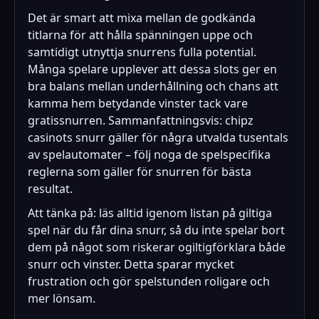
Det är smart att mixa mellan de godkända
titlarna för att hålla spänningen uppe och
samtidigt utnyttja snurrens fulla potential.
Många spelare upplever att dessa slots ger en
bra balans mellan underhållning och chans att
kamma hem betydande vinster tack vare
gratissnurren. Sammanfattningsvis: chipz
casinots snurr gäller för några utvalda tusentals
av spelautomater – följ noga de spelspecifika
reglerna som gäller för snurren för bästa
resultat.
Att tänka på: läs alltid igenom listan på giltiga
spel när du får dina snurr, så du inte spelar bort
dem på något som riskerar ogiltigförklara både
snurr och vinster. Detta sparar mycket
frustration och gör spelstunden roligare och
mer lönsam.