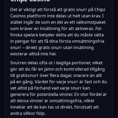
Det är viktigt att förstå att gratis snurr på Chipz
Casinos plattform inte delas ut helt utan krav. I
stället ingår de som en del av ett välkomstpaket
som kräver en insättning för att aktiveras. För
finska spelare betyder detta att du måste sätta
in pengar för att få dina första omsättningsfria
snurr – direkt gratis snurr utan insättning
existerar alltså inte här.
Snurren delas ofta ut i dagliga portioner, vilket
gör att du får en jämn och kontrollerad tillgång
till gratissnurr över flera dagar, snarare än allt
på en gång. Värdet för varje snurr är fast och du
vet alltid på förhand vad varje snurr kan
generera för potentiella vinster. En stor fördel är
att dessa vinster är omsättningsfria, vilket
innebär att de kan tas ut direkt, förutsatt att
andra villkor följs.