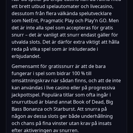
ett brett utbud spelautomater och livecasino,
dessutom från flera välkända spelutvecklare
som NetEnt, Pragmatic Play och Play’n GO. Men
det är inte alla spel som accepteras för gratis
snurr – det är vanligt att snurr endast gäller för
utvalda slots. Det är därför extra viktigt att hålla
reda på vilka spel som är inkluderade i
erbjudandet.
Gemensamt för gratissnurr är att de bara
fungerar i spel som bidrar 100 % till
omsättningskrav när sådan finns, och att de inte
kan användas i live casino eller på progressiva
jackpottspel. Populära titlar som ofta ingår i
snurrutbud är bland annat Book of Dead, Big
Bass Bonanza och Starburst. Att snurra på
någon av dessa slots ger både underhållning
och chans på fina vinster utan krav på insats
efter aktiveringen av snurren.