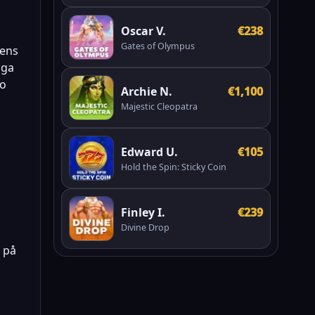
Oscar V.
€238
Gates of Olympus
mens
nga
po
Archie N.
€1,100
Majestic Cleopatra
Edward U.
€105
Hold the Spin: Sticky Coin
Finley I.
€239
Divine Drop
r på