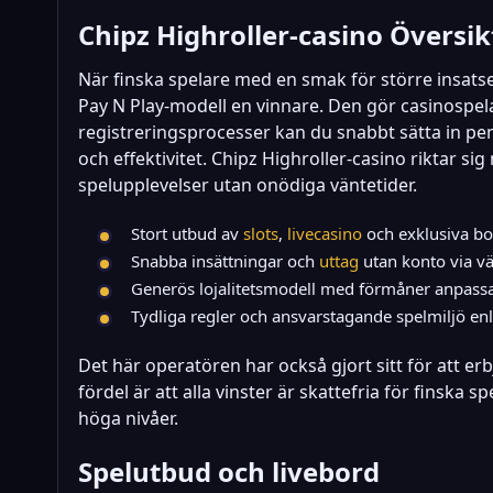
Chipz Highroller-casino Översik
När finska spelare med en smak för större insats
Pay N Play-modell en vinnare. Den gör casinospela
registreringsprocesser kan du snabbt sätta in pe
och effektivitet. Chipz Highroller-casino riktar s
spelupplevelser utan onödiga väntetider.
Stort utbud av
slots
,
livecasino
och exklusiva bor
Snabba insättningar och
uttag
utan konto via v
Generös lojalitetsmodell med förmåner anpassa
Tydliga regler och ansvarstagande spelmiljö enli
Det här operatören har också gjort sitt för att e
fördel är att alla vinster är skattefria för finska
höga nivåer.
Spelutbud och livebord