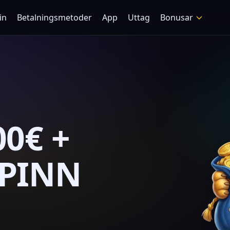
in
Betalningsmetoder
App
Uttag
Bonusar
00€ +
SPINN