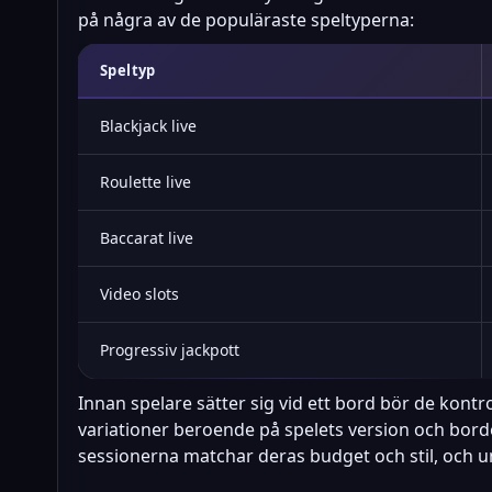
på några av de populäraste speltyperna:
Speltyp
Blackjack live
Roulette live
Baccarat live
Video slots
Progressiv jackpott
Innan spelare sätter sig vid ett bord bör de kont
variationer beroende på spelets version och bordet
sessionerna matchar deras budget och stil, och un