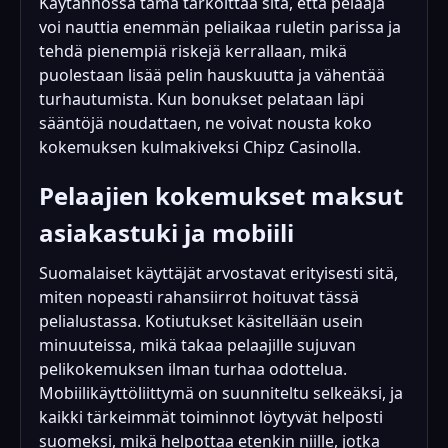
Käytännössä tämä tarkoittaa sitä, että pelaaja
voi nauttia enemmän peliaikaa ruletin parissa ja
tehdä pienempiä riskejä kerrallaan, mikä
puolestaan lisää pelin hauskuutta ja vähentää
turhautumista. Kun bonukset pelataan läpi
sääntöjä noudattaen, ne voivat nousta koko
kokemuksen kulmakiveksi Chipz Casinolla.
Pelaajien kokemukset maksut
asiakastuki ja mobiili
Suomalaiset käyttäjät arvostavat erityisesti sitä,
miten nopeasti rahansiirrot hoituvat tässä
pelialustassa. Kotiutukset käsitellään usein
minuuteissa, mikä takaa pelaajille sujuvan
pelikokemuksen ilman turhaa odottelua.
Mobiilikäyttöliittymä on suunniteltu selkeäksi, ja
kaikki tärkeimmät toiminnot löytyvät helposti
suomeksi, mikä helpottaa etenkin niille, jotka