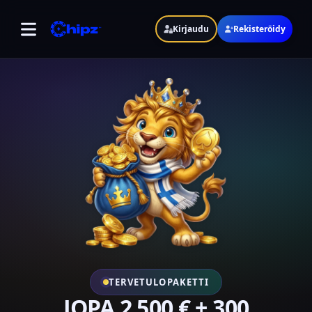
Kirjaudu
Rekisteröidy
Valikko
Pelit
Kirjaudu
Rekisteröinti
Sovellus
Kotiutus
Bonukset
TERVETULOPAKETTI
JOPA 2 500 € + 300