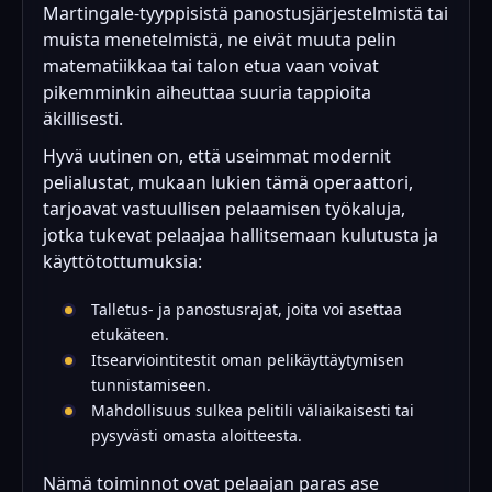
Martingale-tyyppisistä panostusjärjestelmistä tai
muista menetelmistä, ne eivät muuta pelin
matematiikkaa tai talon etua vaan voivat
pikemminkin aiheuttaa suuria tappioita
äkillisesti.
Hyvä uutinen on, että useimmat modernit
pelialustat, mukaan lukien tämä operaattori,
tarjoavat vastuullisen pelaamisen työkaluja,
jotka tukevat pelaajaa hallitsemaan kulutusta ja
käyttötottumuksia:
Talletus- ja panostusrajat, joita voi asettaa
etukäteen.
Itsearviointitestit oman pelikäyttäytymisen
tunnistamiseen.
Mahdollisuus sulkea pelitili väliaikaisesti tai
pysyvästi omasta aloitteesta.
Nämä toiminnot ovat pelaajan paras ase