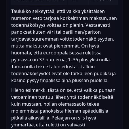
Taulukko selkeyttää, että vaikka yksittäisen
numeron veto tarjoaa korkeimman maksun, sen
todennäköisyys voittaa on pienin. Vastaavasti
panokset kuten väri tai parillinen/pariton
tarjoavat suuremman voittotodennäköisyyden,
mutta maksut ovat pienemmät. On hyvä
huomata, että eurooppalaisessa ruletissa
pyörässä on 37 numeroa, 1–36 plus yksi nolla.
Tämä nolla tekee talon edusta – tällöin
todennäköisyydet eivät ole tarkalleen puoliksi ja
kasino pysyy finaalissa aina plussan puolella.
Hieno esimerkki tästä on se, että vaikka punaan
vetoaminen tuntuu lähes yhtä todennäköiseltä
kuin mustaan, nollan olemassaolo tekee
molemmista panoksista hieman epäedullisia
pitkällä aikavälillä. Pelaajan on siis hyvä
ymmärtää, että ruletti on vahvasti