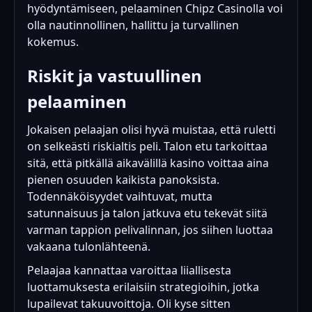
hyödyntämiseen, pelaaminen Chipz Casinolla voi
olla nautinnollinen, hallittu ja turvallinen
kokemus.
Riskit ja vastuullinen
pelaaminen
Jokaisen pelaajan olisi hyvä muistaa, että ruletti
on selkeästi riskialtis peli. Talon etu tarkoittaa
sitä, että pitkällä aikavälillä kasino voittaa aina
pienen osuuden kaikista panoksista.
Todennäköisyydet vaihtuvat, mutta
satunnaisuus ja talon jatkuva etu tekevät siitä
varman tappion pelivalinnan, jos siihen luottaa
vakaana tulonlähteenä.
Pelaajaa kannattaa varoittaa liiallisesta
luottamuksesta erilaisiin strategioihin, jotka
lupailevat takuuvoittoja. Oli kyse sitten