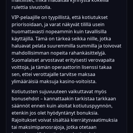
maltilliset, mikä madaltaa kynnystä kokeilla
rulettia sivustolla.
VIP-pelaajille on tyypillistä, että kotiutukset
priorisoidaan, ja varat näkyvät tilillä usein
huomattavasti nopeammin kuin tavallisilla
käyttäjillä. Tämä on tärkeä seikka niille, jotka
haluavat pelata suuremmilla summilla ja toivovat
mahdollisimman nopeita rahankäsittelyjä.
Suomalaiset arvostavat erityisesti verovapaita
voittoja, ja tämän operaattorin lisenssi takaa
sen, ettei verottajalle tarvitse maksaa
ylimääräisiä maksuja kasino-voitoista.
Kotiutusten sujuvuuteen vaikuttavat myös
bonusehdot – kannattaakin tarkistaa tarkkaan
säännöt ennen kuin aloitat kotiutuspyynnön,
etenkin jos olet hyödyntänyt bonuksia.
Rajoitukset voivat sisältää kierrätysvaatimuksia
tai maksimipanosrajoja, jotka otetaan