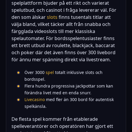
spelplattform bjuder på ett rikt och varierat
spelutbud, och casinot i fråga levererar väl. För
den som älskar
slots
finns tusentals titlar att
välja bland, vilket täcker allt från snabba och
färgglada videoslots till mer klassiska
spelautomater. För bordsspelentusiaster finns
ett brett utbud av roulette, blackjack, baccarat
och poker där det även finns över 300 livebord
för ännu mer spänning direkt via livestream.
Över 3000
spel
totalt inklusive slots och
bordsspel.
Flera hundra progressiva jackpottar som kan
förändra livet med en enda snurr.
Livecasino
med fler än 300 bord för autentisk
spelkänsla.
De flesta spel kommer från etablerade
spelleverantörer och operatören har gjort ett