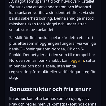
ID, något som sparar tid och huvudvärk. Istället
för att skapa ett användarnamn och lösenord
kan spelaren verifiera sin identitet direkt via sin
banks säkerhetslösning. Denna smidiga metod
minskar risken för krångel och underlättar
snabb start av spelandet.
Särskilt för finländska spelare är detta ett stort
plus eftersom inloggningen fungerar via vanliga
bank-ID-lösningar som Nordea, OP och S-
Pankki. Det betyder att den som till exempel har
Nordea som sin bank snabbt kan
logga in
, sätta
in pengar och börja spela, utan långa
registreringsformulär eller verifieringar steg för
steg.
Bonusstruktur och fria snurr
En bonus kan ofta kännas som en djungel av
krav och regler, men välkomstpaketet hos denna