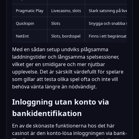
Pragmatic Play
Livecasino, slots
Stark satsning på livebord 
Quickspin
Slots
Snygga och snabba slots m
NetEnt
Slots, bordsspel
Finns i ett begränsat utbud
Med en sådan setup undviks plågsamma
laddningstider och långsamma spelsessioner,
vilket ger en smidigare och mer njutbar
upplevelse. Det är särskilt värdefullt för spelare
som gillar att testa olika spel ofta och inte vill
behöva vänta längre än nödvändigt.
Inloggning utan konto via
bankidentifikation
En av de skönaste funktionerna hos det här
casinot är den konto-lösa inloggningen via bank-