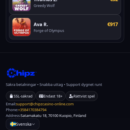
Greedy Wolf
Ava R.
€917
Forge of Olympus
Säkra betalningar • Snabba uttag • Support dygnet runt
Suomi
SSL-säkrad
Endast 18+
Rättvist spel
Svenska
Email:
support@chipzcasino-online.com
Phone:
+3584170384794
English
Address:
Satamakatu 18, 70100 Kuopio, Finland
Svenska