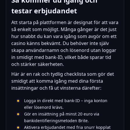
testar erbjudandet
Att starta på plattformen är designat för att vara
så enkelt som möjligt. Många gånger är det just
hur snabbt du kan vara igång som avgör om ett
casino känns bekvämt. Du behöver inte själv
skapa användarnamn och lösenord utan loggar
in smidigt med bank-ID, vilket både sparar tid
och stärker säkerheten.
Här är en rak och tydlig checklista som gör det
smidigt att komma igång med dina första
insättningar och få ut vinsterna därefter:
Logga in direkt med bank-ID – inga konton
eller lösenord krävs.
Gör en insättning på minst 20 euro via
bankidentifieringsmetoden Brite.
Aktivera erbjudandet med fria snurr kopplat