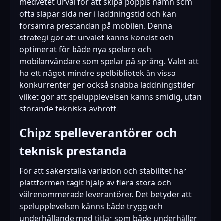
medvetet urval för att skipa poppis namn som
ofta släpar sida ner i laddningstid och kan
försämra prestandan på mobilen. Denna
strategi gör att urvalet känns koncist och
optimerat för både nya spelare och
mobilanvändare som spelar på språng. Valet att
ha ett något mindre spelbibliotek än vissa
konkurrenter ger också snabba laddningstider
vilket gör att spelupplevelsen känns smidig, utan
störande tekniska avbrott.
Chipz spelleverantörer och
teknisk prestanda
För att säkerställa variation och stabilitet har
plattformen tagit hjälp av flera stora och
välrenommerade leverantörer. Det betyder att
spelupplevelsen känns både trygg och
underhållande med titlar som både underhåller