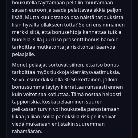
houkutella täyttämään pelitilin muutamaan
sataan euroon ja saada pelattavaa äkkiä paljon
lisää. Mutta kuulostaako osa näistä tarjouksista
liian hyvältä ollakseen totta? Se on ensimmäinen
merkki siitä, että bonusehtoja kannattaa tutkia
huolella, sillä juuri iso prosenttibonus harvoin
tarkoittaa mutkatonta ja riskitöntä lisäarvoa
pelaajalle.
Monet pelaajat sortuvat siihen, että iso bonus
tarkoittaa myös tiukkoja kierrätysvaatimuksia.
Se voi esimerkiksi olla 30-50-kertainen, jolloin
bonussumma täytyy kierrättää runsaasti ennen
kuin voitot saa kotiuttaa. Tämä nostaa helposti
tappioriskiä, koska pelaaminen suuren
pelikassan turvin voi houkutella panostamaan
liikaa ja liian isoilla panoksilla riskipelit voivat
viedä mukanaan entistäkin suuremman
rahamäärän.