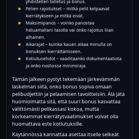
yhdistellen talletus ja bonus.
Pelien rajoitukset – mitkä pelit kelpaavat
kierrätykseen ja mitkä eivät.
Maksimipanos – voinko panostaa
haluamallani tasolla vai onko rajoitus liian
alhainen.
Aikarajat – kuinka kauan aikaa minulla on
bonuksen kierrättämiseen.
Kotiutusehdot – vaaditaanko dokumentaatiota
ja onko nostoissa minimiraja.
Tämän jälkeen pystyt tekemään järkevämmän
laskelman siitä, onko bonus sopiva omaan
pelibudjettiin ja pelaamisen tavoitteisiin. Älä jätä
huomioimatta sitä, että suuri bonus kasvattaa
välittömästi pelikassasi kokoa, mutta
korkeammat kierrätysvaatimukset voivat olla
huomattava este kotiutuksille.
Käytännössä kannattaa asettaa itselle selkeät