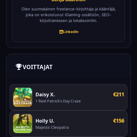
Olen suomalainen freelance-kirjoittaja ja kääntäjä,
joka on erikoistunut iGaming-sisältöön, SEO-
kirjoittamiseen ja lokalisointiin.
LinkedIn
VOITTAJAT
Daisy X.
€211
1 Reel Patrick’s Day Craze
Holly U.
€156
Majestic Cleopatra