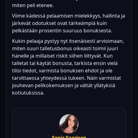
miten peli etenee.
Viime kädessä pelaamisen mielekkyys, hallinta ja
järkevät odotukset ovat tärkeämpiä kuin
pelkästään prosentin suuruus bonuksesta.
Kukin pelaaja pystyy nyt itsenäisesti arvioimaan,
miten suuri talletusbonus oikeasti toimii juuri
hänelle ja millaiset riskit siihen liittyvät. Kun
talletat tai käytät bonusta, tarkista ensin vielä
tilisi tiedot, varmista bonuksen ehdot ja ole
tarvittaessa yhteydessä tukeen. Näin varmistat
jouhevan pelikokemuksen ja vältät yllätyksiä
kotiutuksissa.
Senja Saarinen