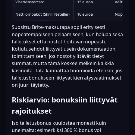
Visa/Mastercard
15 euroa
Välittömät 
Nettilompakot (Skrill, Neteller)
10 euroa
Nopeat nos
Suosittu Brite-maksutapa sopii erityisesti
nopeatempoiseen pelaamiseen, kun haluaa sekä
talletukset että nostot hoituvan nopeasti.
Kotiutusehdot liittyvät usein dokumentaation
toimittamiseen, jos nostot ylittävät tietyt
summat, mutta tämä koskee melkein kaikkia
kasinoita. Tätä kannattaa huomioida etenkin, jos
talletusbonukseen liittyvät kierrätysvaatimukset
on juuri täytetty.
Riskiarvio: bonuksiin liittyvät
rajoitukset
Iso talletusbonus kuulostaa monesti kuin
unelmalta: esimerkiksi 300 % bonus voi