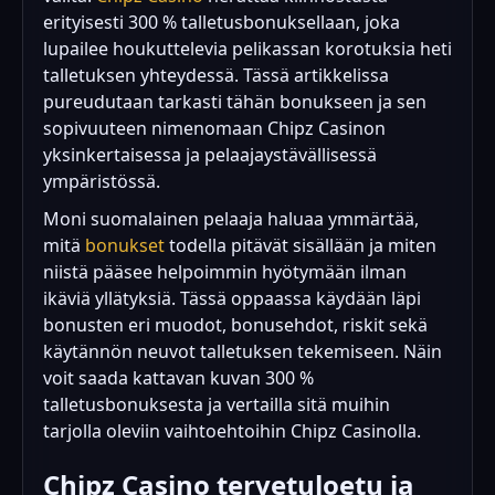
erityisesti 300 % talletusbonuksellaan, joka
lupailee houkuttelevia pelikassan korotuksia heti
talletuksen yhteydessä. Tässä artikkelissa
pureudutaan tarkasti tähän bonukseen ja sen
sopivuuteen nimenomaan Chipz Casinon
yksinkertaisessa ja pelaajaystävällisessä
ympäristössä.
Moni suomalainen pelaaja haluaa ymmärtää,
mitä
bonukset
todella pitävät sisällään ja miten
niistä pääsee helpoimmin hyötymään ilman
ikäviä yllätyksiä. Tässä oppaassa käydään läpi
bonusten eri muodot, bonusehdot, riskit sekä
käytännön neuvot talletuksen tekemiseen. Näin
voit saada kattavan kuvan 300 %
talletusbonuksesta ja vertailla sitä muihin
tarjolla oleviin vaihtoehtoihin Chipz Casinolla.
Chipz Casino tervetuloetu ja