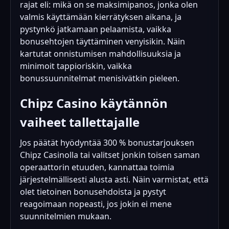
rajat eli: mikä on se maksimipanos, jonka olen
valmis käyttämään kierrätyksen aikana, ja
pystynkö jatkamaan pelaamista, vaikka
bonusehtojen täyttäminen venyisikin. Näin
kartutat onnistumisen mahdollisuuksia ja
minimoit tappioriskin, vaikka
bonussuunnitelmat menisivätkin pieleen.
Chipz Casino käytännön
vaiheet tallettajalle
Jos päätät hyödyntää 300 % bonustarjouksen
Chipz Casinolla tai valitset jonkin toisen saman
operaattorin etuuden, kannattaa toimia
järjestelmällisesti alusta asti. Näin varmistat, että
olet tietoinen bonusehdoista ja pystyt
reagoimaan nopeasti, jos jokin ei mene
suunnitelmien mukaan.