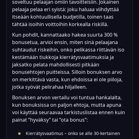
soveltuu pelaajan omiin tavoitteisiin. Jokainen
pelaaja pelaa eri syistä: joku haluaa viihdyttää
itseään kohtuullisella budjetilla, toinen taas
tähtää isoihin voittoihin korkealla riskillä.
Kun pohdit, kannattaako hakea suurta 300 %
bonusetua, arvioi ensin, miten sinä pelaajana
suhtaudut riskeihin, onko pelikassa riittävän iso
kestämään tiukkoja kierrätysvaatimuksia ja
jaksatko pelata mahdollisesti pitkään
bonusehtojen puitteissa. Silloin bonuksen arvo
on merkittävä vasta, kun ehdoissa ei ole piiloja,
jotka syövät pelirahaa hiljalleen.
Bonuksen arvon vertailu voi tuntua hankalalta,
kun bonuksissa on paljon ehtoja, mutta apuna
voi käyttää seuraavaa tarkistuslistaa ennen kuin
painat ”hyväksy” tai ”ota bonus”:
Kierrätysvaatimus – onko se alle 30-kertainen