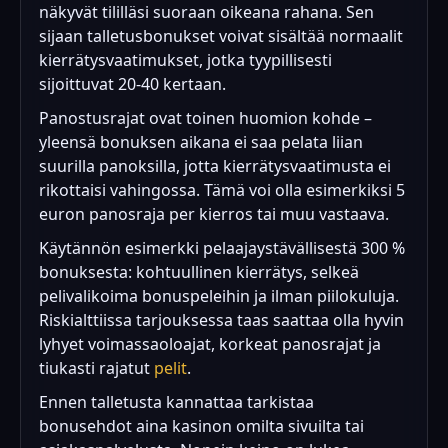
näkyvät tililläsi suoraan oikeana rahana. Sen
sijaan talletusbonukset voivat sisältää normaalit
kierrätysvaatimukset, jotka tyypillisesti
sijoittuvat 20-40 kertaan.
Panostusrajat ovat toinen huomion kohde –
yleensä bonuksen aikana ei saa pelata liian
suurilla panoksilla, jotta kierrätysvaatimusta ei
rikottaisi vahingossa. Tämä voi olla esimerkiksi 5
euron panosraja per kierros tai muu vastaava.
Käytännön esimerkki pelaajaystävällisestä 300 %
bonuksesta: kohtuullinen kierrätys, selkeä
pelivalikoima bonuspeleihin ja ilman piilokuluja.
Riskialttiissa tarjouksessa taas saattaa olla hyvin
lyhyet voimassaoloajat, korkeat panosrajat ja
tiukasti rajatut
pelit
.
Ennen talletusta kannattaa tarkistaa
bonusehdot aina kasinon omilta sivuilta tai