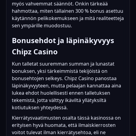
myös vahvemmat säännöt. Onkin tärkeää
hahmottaa, miten tällainen 300 % bonus asettuu
käytännön pelikokemukseen ja mitä realiteetteja
sen ympärille muodostuu.
Bonusehdot ja läpinäkyvyys
Chipz Casino
Kun talletat suuremman summan ja lunastat
bonuksen, yksi tärkeimmistä tekijöistä on
bonusehtojen selkeys. Chipz Casino panostaa
läpinäkyvyyteen, mutta pelaajan kannattaa aina
lukea ehdot huolellisesti ennen talletuksen
tekemistä, jotta välttyy ikäviltä yllätyksiltä
kotiutuksen yhteydessä.
Kierrätysvaatimusten osalta tässä kasinossa on
erityisen hyvä huomata, että ilmaiskierrosten
voitot tulevat ilman kierrätysehtoa, eli ne