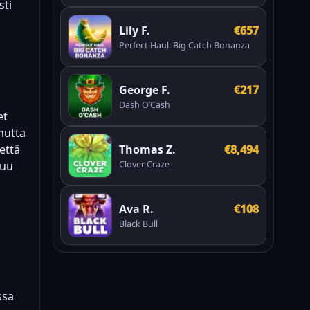
sti
Lily F.
€657
Perfect Haul: Big Catch Bonanza
George F.
€217
Dash O’Cash
et
mutta
Thomas Z.
€8,494
 että
Clover Craze
tuu
Ava R.
€108
Black Bull
ssa