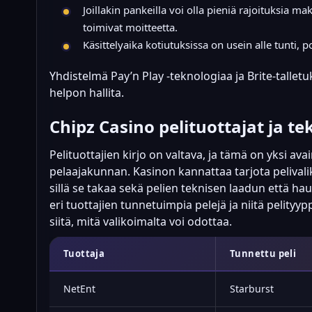
Joillakin pankeilla voi olla pieniä rajoituksia
toimivat moitteetta.
Käsittelyaika kotiutuksissa on usein alle tunti, 
Yhdistelmä Pay’n Play -teknologiaa ja Brite-talle
helpon hallita.
Chipz Casino pelituottajat ja t
Pelituottajien kirjo on valtava, ja tämä on yksi av
pelaajakunnan. Kasinon kannattaa tarjota peliva
sillä se takaa sekä pelien teknisen laadun että ha
eri tuottajien tunnetuimpia pelejä ja niitä pelityyp
siitä, mitä valikoimalta voi odottaa.
Tuottaja
Tunnettu peli
NetEnt
Starburst