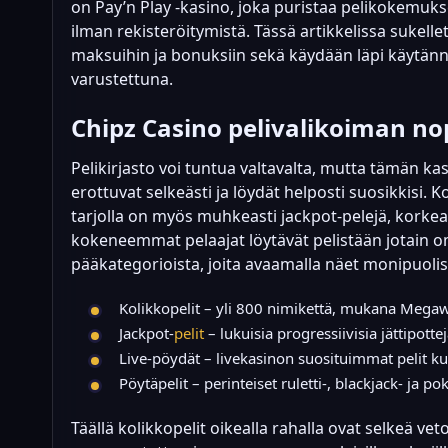
on Pay’n Play -kasino, joka puristaa pelikokemu
ilman rekisteröitymistä. Tässä artikkelissa sukelle
maksuihin ja bonuksiin sekä käydään läpi käytännön
varustettuna.
Chipz Casino pelivalikoiman n
Pelikirjasto voi tuntua valtavalta, mutta tämän ka
erottuvat selkeästi ja löydät helposti suosikkisi.
tarjolla on myös muhkeasti jackpot-pelejä, korkealaa
kokeneemmat pelaajat löytävät pelistään jotain 
pääkategorioista, joita avaamalla näet monipuolis
Kolikkopelit – yli 800 nimikettä, mukana Megaw
Jackpot-
pelit
– lukuisia progressiivisia jättipott
Live-pöydät – livekasinon suosituimmat pelit k
Pöytäpelit – perinteiset ruletti-, blackjack- ja p
Täällä kolikkopelit oikealla rahalla ovat selkeä ve