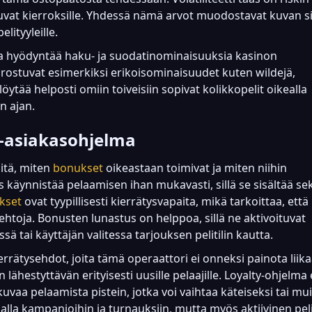
utuvat kierroksille. Yhdessä nämä arvot muodostavat kuvan si
lityyleille.
aa hyödyntää haku- ja suodatinominaisuuksia kasinon
 korostuvat esimerkiksi erikoisominaisuudet kuten wildejä,
löytää helposti omiin toiveisiin sopivat kolikkopelit oikealla
n ajan.
a-asiakasohjelma
itä, miten
bonukset
oikeastaan toimivat ja miten niihin
s käynnistää pelaamisen ihan mukavasti, sillä se sisältää se
okset
ovat tyypillisesti kierrätysvapaita, mikä tarkoittaa, että n
 ehtoja. Bonusten lunastus on helppoa, sillä ne aktivoituvat
 tai käyttäjän valitessa tarjouksen pelitilin kautta.
ätysehdot, joita tämä operaattori ei onneksi painota liika
hestyttävän erityisesti uusille pelaajille. Loyalty-ohjelma e
uvaa pelaamista pistein, jotka voi vaihtaa käteiseksi tai mu
malla kampanjoihin ja turnauksiin, mutta myös aktiivinen peli