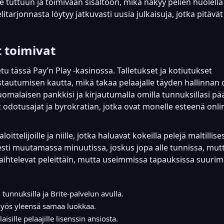
 tuttuun ja toimivaan sisältöön, mikä näkyy pelien huolella
itarjonnasta löytyy jatkuvasti uusia julkaisuja, jotka pitävät
t toimivat
 tässä Pay’n Play -kasinossa. Talletukset ja kotiutukset
nistautumisen kautta, mikä takaa pelaajalle täyden hallinnan
uomalaisen pankkisi ja kirjautumalla omilla tunnuksillasi pä
ät odotusajat ja byrokratian, jotka ovat monelle esteenä onli
telijoille ja niille, jotka haluavat kokeilla pelejä maltillises
lisesti muutamassa minuutissa, joskus jopa alle tunnissa, mut
 vaihtelevat peleittäin, mutta useimmissa tapauksissa suuri
tunnuksilla ja Brite-palvelun avulla.
myös yleensä samaa luokkaa.
isille pelaajille lisenssin ansiosta.