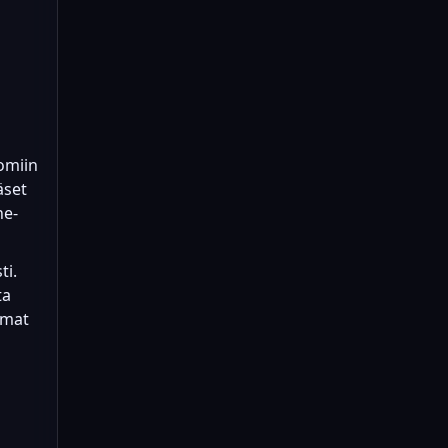
 omiin
äset
ne-
ti.
ta
mmat