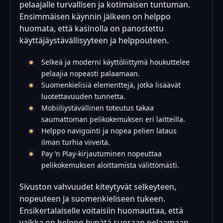
pelaajalle turvallisen ja kotimaisen tuntuman.
Ensimmäisen käynnin jälkeen on helppo
huomata, että kasinolla on panostettu
käyttäjäystävällisyyteen ja helppouteen.
Selkeä ja moderni käyttöliittymä houkuttelee
pelaajia nopeasti palaamaan.
Suomenkielisiä elementtejä, jotka lisäävät
luotettavuuden tunnetta.
Mobiiliystävällinen toteutus takaa
saumattoman pelikokemuksen eri laitteilla.
Helppo navigointi ja nopea pelien lataus
ilman turhia viiveitä.
Pay ’n Play-kirjautuminen nopeuttaa
pelikokemuksen aloittamista välittömästi.
Sivuston vahvuudet kiteytyvät selkeyteen,
nopeuteen ja suomenkieliseen tukeen.
Ensikertalaiselle voitaisiin huomauttaa, että
vaikka on helppo hypätä suoraan pelaamaan,