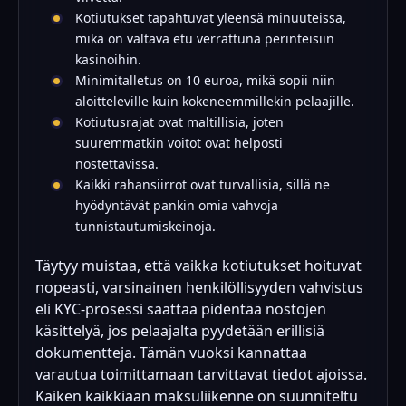
Kotiutukset tapahtuvat yleensä minuuteissa,
mikä on valtava etu verrattuna perinteisiin
kasinoihin.
Minimitalletus on 10 euroa, mikä sopii niin
aloitteleville kuin kokeneemmillekin pelaajille.
Kotiutusrajat ovat maltillisia, joten
suuremmatkin voitot ovat helposti
nostettavissa.
Kaikki rahansiirrot ovat turvallisia, sillä ne
hyödyntävät pankin omia vahvoja
tunnistautumiskeinoja.
Täytyy muistaa, että vaikka kotiutukset hoituvat
nopeasti, varsinainen henkilöllisyyden vahvistus
eli KYC-prosessi saattaa pidentää nostojen
käsittelyä, jos pelaajalta pyydetään erillisiä
dokumentteja. Tämän vuoksi kannattaa
varautua toimittamaan tarvittavat tiedot ajoissa.
Kaiken kaikkiaan maksuliikenne on suunniteltu