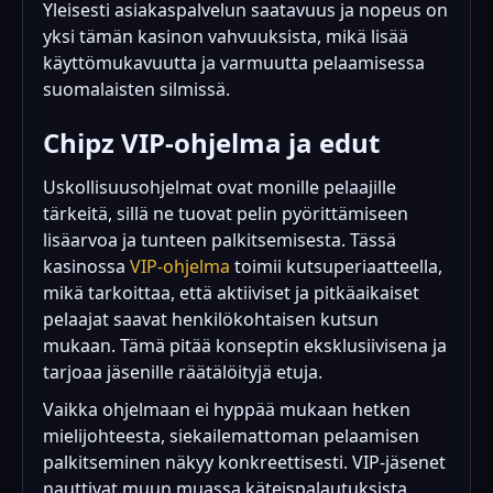
Yleisesti asiakaspalvelun saatavuus ja nopeus on
yksi tämän kasinon vahvuuksista, mikä lisää
käyttömukavuutta ja varmuutta pelaamisessa
suomalaisten silmissä.
Chipz VIP-ohjelma ja edut
Uskollisuusohjelmat ovat monille pelaajille
tärkeitä, sillä ne tuovat pelin pyörittämiseen
lisäarvoa ja tunteen palkitsemisesta. Tässä
kasinossa
VIP-ohjelma
toimii kutsuperiaatteella,
mikä tarkoittaa, että aktiiviset ja pitkäaikaiset
pelaajat saavat henkilökohtaisen kutsun
mukaan. Tämä pitää konseptin eksklusiivisena ja
tarjoaa jäsenille räätälöityjä etuja.
Vaikka ohjelmaan ei hyppää mukaan hetken
mielijohteesta, siekailemattoman pelaamisen
palkitseminen näkyy konkreettisesti. VIP-jäsenet
nauttivat muun muassa käteispalautuksista,