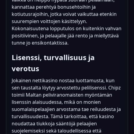
kannattaa perehtyä bonusehtoihin ja
kotiutusrajoihin, jotka voivat vaikuttaa etenkin
suurempien voittojen käsittelyyn.
Kokonaisuutena lopputulos on kuitenkin vahvan
positiivinen, ja pelaajalle jää rento ja miellyttävä
tunne jo ensikontaktissa.
Lisenssi, turvallisuus ja
verotus
Jokainen nettikasino nostaa luottamusta, kun
sen taustalta löytyy arvostettu pelilisenssi. Chipz
toimii Maltan peliviranomaisten myöntämän
lisenssin alaisuudessa, mikä on monien
suomalaispelaajien arvostama tae reiluudesta ja
turvallisuudesta. Tämä tarkoittaa, että kasino
noudattaa tiukkoja sääntöjä pelaajien
suojelemiseksi sekä taloudellisessa että