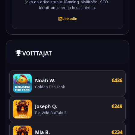
joka on erikoistunut iGaming-sisältöön, SEO-
kirjoittamiseen ja lokalisointiin.
LinkedIn
VOITTAJAT
Noah W.
€436
Golden Fish Tank
Joseph Q.
€249
Big Wild Buffalo 2
Mia B.
€234