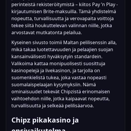
perinteistä rekisteröitymistä – kiitos Pay ’n Play -
kirjautumisen Brite-maksuilla. Tämä yhdistelmä
nopeutta, turvallisuutta ja verovapaita voittoja
tekee siitä houkuttelevan valinnan niille, jotka
arvostavat mutkatonta pelailua.
Kyseinen sivusto toimii Maltan pelilisenssin alla,
mikä takaa luotettavuuden ja pelaajien suojan
kansainvälisesti hyväksytyin standardein.
Valikoima kattaa monipuolisesti suosittuja
kasinopelejä ja livekasinon, ja tarjolla on
suomenkielistä tukea, joka vastaa nopeasti
suomalaispelaajan kysymyksiin. Nämä
ominaisuudet tekevät Chipzistä erinomaisen
vaihtoehdon niille, jotka kaipaavat nopeutta,
turvallisuutta ja selkeää pelilisäarvoa.
Chipz pikakasino ja
ensivaikutelma