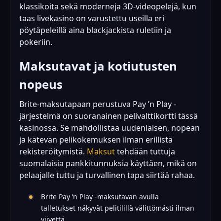
klassikoita sekä moderneja 3D-videopelejä, kun
taas livekasino on varustettu useilla eri
pöytäpeleillä aina blackjackista ruletiin ja
pokeriin.
Maksutavat ja kotiutusten
nopeus
Brite-maksutapaan perustuva Pay ’n Play -
järjestelmä on suoranainen pelivalttikortti tässä
kasinossa. Se mahdollistaa uudenlaisen, nopean
ja kätevän pelikokemuksen ilman erillistä
rekisteröitymistä.
Maksut
tehdään tuttuja
suomalaisia pankkitunnuksia käyttäen, mikä on
pelaajalle tuttu ja turvallinen tapa siirtää rahaa.
Brite Pay ’n Play -maksutavan avulla
talletukset näkyvät pelitilillä välittömästi ilman
viivettä.