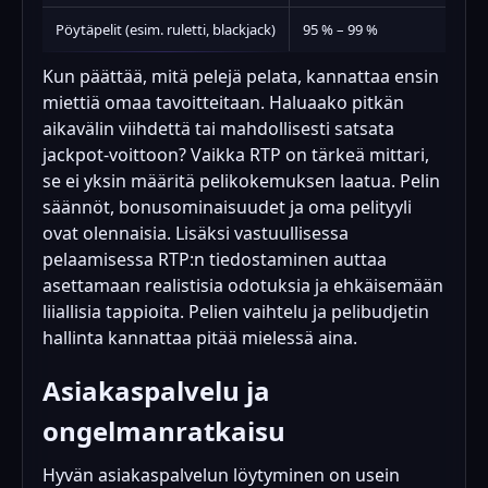
Pöytäpelit (esim. ruletti, blackjack)
95 % – 99 %
Kun päättää, mitä pelejä pelata, kannattaa ensin
miettiä omaa tavoitteitaan. Haluaako pitkän
aikavälin viihdettä tai mahdollisesti satsata
jackpot-voittoon? Vaikka RTP on tärkeä mittari,
se ei yksin määritä pelikokemuksen laatua. Pelin
säännöt, bonusominaisuudet ja oma pelityyli
ovat olennaisia. Lisäksi vastuullisessa
pelaamisessa RTP:n tiedostaminen auttaa
asettamaan realistisia odotuksia ja ehkäisemään
liiallisia tappioita. Pelien vaihtelu ja pelibudjetin
hallinta kannattaa pitää mielessä aina.
Asiakaspalvelu ja
ongelmanratkaisu
Hyvän asiakaspalvelun löytyminen on usein