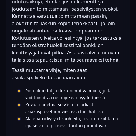
odotusaikoja, etenkin jos dokumentteja
joudutaan toimittamaan lisäselvitysten vuoksi.
Kannattaa varautua toimittamaan passin,
ajokortin tai laskun kopio tehokkaasti, jolloin
ongelmatilanteet ratkeavat nopeammin.
Kotiutusten viiveitä voi esiintyä, jos tarkastuksia
tehdään ekstrahuolellisesti tai pankkien
käsittelyajat ovat pitkiä. Asiakaspalvelu neuvoo
tällaisissa tapauksissa, mitä seuraavaksi tehdä.
Tässä muutama vihje, miten saat
asiakaspalvelusta parhaan avun:
Pidä tilitiedot ja dokumentit valmiina, jotta
voit toimittaa ne nopeasti pyydettäessä.
Kuvaa ongelma selvästi ja tarkasti
asiakaspalveluun viestissä tai chatissa.
Älä epäröi kysyä lisäohjeita, jos jokin kohta on
epäselvä tai prosessi tuntuu jumiutuvan.