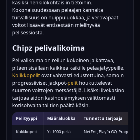
käsiksi henkilökohtaisiin tietoihin.
Kokonaisuudessaan pelaajan kannalta
turvallisuus on huippuluokkaa, ja verovapaat
voitot lisäävät entisestään mielihyvää
pelisessiosta.
Chipz pelivalikoima
Pelivalikoima on reilun kokoinen ja kattava,
pitäen sisällään kaikkea kaikille pelaajatyypeille.
Kolikkopelit
ovat vahvasti edustettuina, samoin
progressiiviset jackpot-
pelit
houkuttelevat
suurten voittojen metsästäjiä. Lisäksi livekasino
tarjoaa aidon kasinoelämyksen välittömästi
kotisohvalta tai tien päältä käsin.
Pelityyppi
Määräluokka
Tunnettu tarjoaja
Kolikkopelit
Yli 1000 peliä
NetEnt, Play’n GO, Pragmatic 