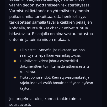
väärän tiedon syöttämiseen rekisteröityessä.
Varmistuskäytännöt on yhtenäistetty monin
paikoin, mikä tarkoittaa, että henkilöllisyys
tarkistetaan samalla tavalla kaikkien pelaajien
kohdalla, mutta tiukat checkit voivat tuntua
hidastavilta. Pelaajalla on aina vastuu tutustua
ehtoihin ja toimia niiden mukaan.
Tilin estot: Syntyvät, jos rikotaan kasinon
sääntöjä tai epäillään väärinkäytöksiä.
Tukiviiveet: Voivat johtua esimerkiksi
dokumenttien toimittamatta jättämisestä tai
ruuhkista.
Tiukat bonusehdot: Kierrätysvaatimukset ja
rajoitukset voi estää bonuksen täyden hyödyn
käytön.
Jos ongelmia tulee, kannattaakin toimia
seuraavasti: