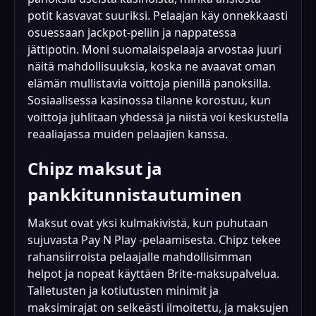
potit kasvavat suuriksi. Pelaajan käy onnekkaasti
osuessaan jackpot-peliin ja nappatessa
jättipotin. Moni suomalaispelaaja arvostaa juuri
näitä mahdollisuuksia, koska ne avaavat oman
elämän mullistavia voittoja pienillä panoksilla.
Sosiaalisessa kasinossa tilanne korostuu, kun
voittoja juhlitaan yhdessä ja niistä voi keskustella
reaaliajassa muiden pelaajien kanssa.
Chipz maksut ja
pankkitunnistautuminen
Maksut ovat yksi kulmakivistä, kun puhutaan
sujuvasta Pay N Play -pelaamisesta. Chipz tekee
rahansiirroista pelaajalle mahdollisimman
helpot ja nopeat käyttäen Brite-maksupalvelua.
Talletusten ja kotiutusten minimit ja
maksimirajat on selkeästi ilmoitettu, ja maksujen