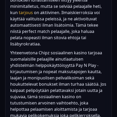
Bonuksen lunastamiseen liittyy yleensä
minimitalletus, mutta se selviää pelaajalle heti,
kun
tarjous
on aktiivinen. Ilmaiskierroksia voi
käyttää valituissa peleissä, ja ne aktivoituvat
automaattisesti ilman lisätoimia. Tämä tekee
niistä perfect match pelaajalle, joka haluaa
pelata nopeasti ilman sitovia ehtoja tai
lisäbyrokratiaa.
Yhteenvetona Chipz sosiaalinen kasino tarjoaa
suomalaisille pelaajille ainutlaatuisen
yhdistelmän helppokäyttöisyyttä Pay N Play -
kirjautumisen ja nopeat maksutapojen kautta,
laajan ja monipuolisen pelivalikoiman sekä
houkuttelevat bonukset ilman turhaa säätöä. Jos
kaipaat pelipöytään pelattavaksi jotain uutta ja
sujuvaa, tämä sosiaalinen kasino on
tutustumisen arvoinen vaihtoehto, joka
helpottaa pelaamisen aloittamista ja tarjoaa
mukavia pelikokemuksia joka pelikierroksella.