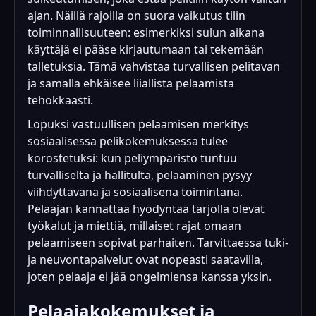
ajan. Näillä rajoilla on suora vaikutus tilin
toiminnallisuuteen: esimerkiksi sulun aikana
käyttäjä ei pääse kirjautumaan tai tekemään
talletuksia. Tämä vahvistaa turvallisen pelitavan
ja samalla ehkäisee liiallista pelaamista
tehokkaasti.
Lopuksi vastuullisen pelaamisen merkitys
sosiaalisessa pelikokemuksessa tulee
korostetuksi: kun peliympäristö tuntuu
turvalliselta ja hallitulta, pelaaminen pysyy
viihdyttävänä ja sosiaalisena toimintana.
Pelaajan kannattaa hyödyntää tarjolla olevat
työkalut ja miettiä, millaiset rajat omaan
pelaamiseen sopivat parhaiten. Tarvittaessa tuki-
ja neuvontapalvelut ovat nopeasti saatavilla,
joten pelaaja ei jää ongelmiensa kanssa yksin.
Pelaajakokemukset ja