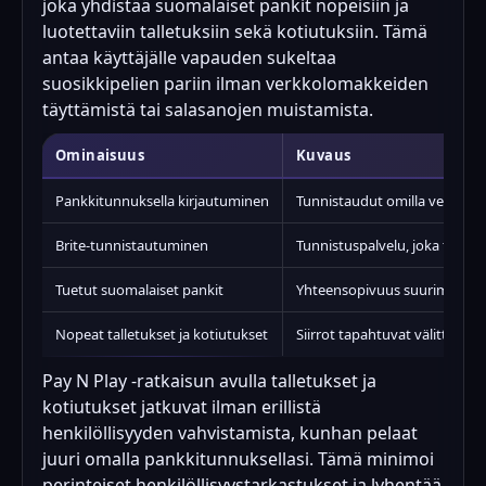
joka yhdistää suomalaiset pankit nopeisiin ja
luotettaviin talletuksiin sekä kotiutuksiin. Tämä
antaa käyttäjälle vapauden sukeltaa
suosikkipelien pariin ilman verkkolomakkeiden
täyttämistä tai salasanojen muistamista.
Ominaisuus
Kuvaus
Pankkitunnuksella kirjautuminen
Tunnistaudut omilla verkkopank
Brite-tunnistautuminen
Tunnistuspalvelu, joka toimi
Tuetut suomalaiset pankit
Yhteensopivuus suurimpien p
Nopeat talletukset ja kotiutukset
Siirrot tapahtuvat välittömästi
Pay N Play -ratkaisun avulla talletukset ja
kotiutukset jatkuvat ilman erillistä
henkilöllisyyden vahvistamista, kunhan pelaat
juuri omalla pankkitunnuksellasi. Tämä minimoi
perinteiset henkilöllisyystarkastukset ja lyhentää