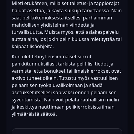
Mieti etukäteen, millaiset talletus- ja tappiorajat
haluat asettaa, ja käytä sulkuja tarvittaessa. Näin
saat pelikokemuksesta itsellesi parhaimman
mahdollisen yhdistelmän viihdettä ja
turvallisuutta. Muista myös, että asiakaspalvelu
auttaa aina, jos jokin pelin kulussa mietityttää tai
kaipaat lisäohjeita.
Kun olet tehnyt ensimmäiset siirrot
pankkitunnuksillasi, tarkista pelitilisi tiedot ja
varmista, että bonukset tai ilmaiskierrokset ovat
aktivoituneet oikein. Tutustu myös vastuullisen
pelaamisen työkaluvalikoimaan ja säädä
asetukset itsellesi sopivaksi ennen pelaamisen
syventämistä. Näin voit pelata rauhallisin mielin
ja keskittyä nauttimaan pelikierroksista ilman
ylimääräistä säätöä.