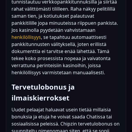
tunnistautuu verkkopankkitunnuksilla ja siirtää
rahat välittömästi tililleen. Raha näkyy pelitilillä
saman tien, ja kotiutukset palautuvat
pankkitilille jopa minuuteissa riippuen pankista.
Jos kasinolla pyydetään vahvistamaan
henkilöllisyys
, se tapahtuu automaattisesti
pankkitunnusten välityksellä, joten erillistä
dokumenttia ei tarvitse enää lähettää. Tämä
tekee koko prosessista nopeaa ja vaivatonta
verrattuna perinteisiin kasinoihin, joissa
henkilöllisyys varmistetaan manuaalisesti.
Tervetulobonus ja
ilmaiskierrokset
Uudet pelaajat haluavat usein tietää millaisia
bonuksia ja etuja he voivat saada Chatissa tai
sosiaalisissa peleissä. Chipzin tervetulobonus on
suunniteltu nimenomaan siten, että se sopii