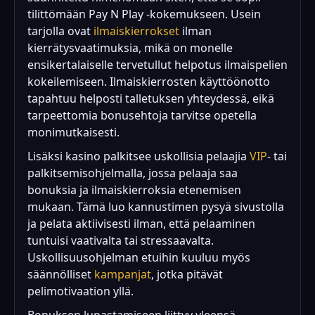
tilittömään Pay N Play -kokemukseen. Usein
tarjolla ovat
ilmaiskierrokset
ilman
kierrätysvaatimuksia, mikä on monelle
ensikertalaiselle tervetullut helpotus ilmaispelien
kokeilemiseen. Ilmaiskierrosten käyttöönotto
tapahtuu helposti talletuksen yhteydessä, eikä
tarpeettomia bonusehtoja tarvitse opetella
monimutkaisesti.
Lisäksi kasino palkitsee uskollisia pelaajia
VIP
- tai
palkitsemisohjelmalla, jossa pelaaja saa
bonuksia ja ilmaiskierroksia etenemisen
mukaan. Tämä luo kannustimen pysyä sivustolla
ja pelata aktiivisesti ilman, että pelaaminen
tuntuisi vaativalta tai stressaavalta.
Uskollisuusohjelman etuihin kuuluu myös
säännölliset
kampanjat
, jotka pitävät
pelimotivaation yllä.