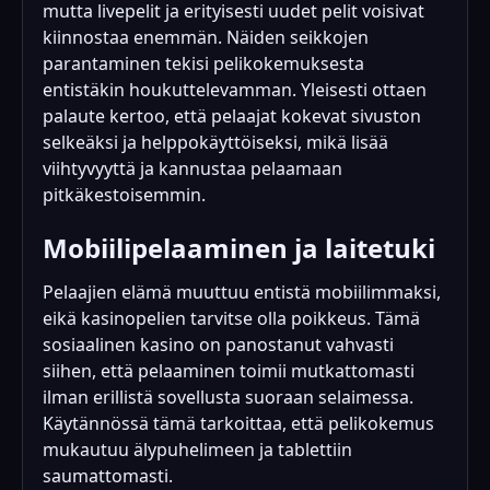
mutta livepelit ja erityisesti uudet pelit voisivat
kiinnostaa enemmän. Näiden seikkojen
parantaminen tekisi pelikokemuksesta
entistäkin houkuttelevamman. Yleisesti ottaen
palaute kertoo, että pelaajat kokevat sivuston
selkeäksi ja helppokäyttöiseksi, mikä lisää
viihtyvyyttä ja kannustaa pelaamaan
pitkäkestoisemmin.
Mobiilipelaaminen ja laitetuki
Pelaajien elämä muuttuu entistä mobiilimmaksi,
eikä kasinopelien tarvitse olla poikkeus. Tämä
sosiaalinen kasino on panostanut vahvasti
siihen, että pelaaminen toimii mutkattomasti
ilman erillistä sovellusta suoraan selaimessa.
Käytännössä tämä tarkoittaa, että pelikokemus
mukautuu älypuhelimeen ja tablettiin
saumattomasti.